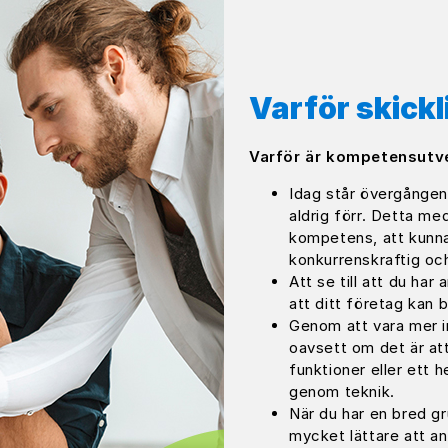
Varför skick
Varför är kompetensutve
Idag står övergången 
aldrig förr. Detta me
kompetens, att kunna
konkurrenskraftig och
Att se till att du ha
att ditt företag kan b
Genom att vara mer i
oavsett om det är att
funktioner eller ett h
genom teknik.
När du har en bred gr
mycket lättare att ant