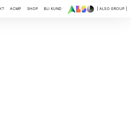
KT
ACMP
SHOP
BLI KUND
| ALSO GROUP |