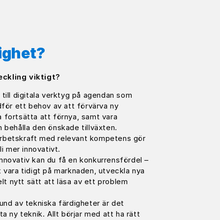
lighet?
ckling viktigt?
till digitala verktyg på agendan som
dför ett behov av att förvärva ny
 fortsätta att förnya, samt vara
 behålla den önskade tillväxten.
r arbetskraft med relevant kompetens gör
li mer innovativt.
nnovativ kan du få en konkurrensfördel –
 vara tidigt på marknaden, utveckla nya
elt nytt sätt att läsa av ett problem
und av tekniska färdigheter är det
a ny teknik. Allt börjar med att ha rätt