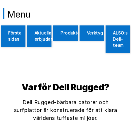
Menu
Första
Aktuella
Produktöversikt
Verktyg
ALSO:s
sidan
erbjudanden
Dell-
team
Varför Dell Rugged?
Dell Rugged-bärbara datorer och
surfplattor är konstruerade för att klara
världens tuffaste miljöer.