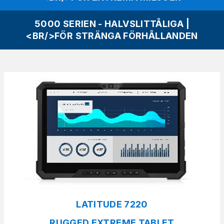
5000 SERIEN - HALVSLITTÅLIGA |
<BR/>FÖR STRÄNGA FÖRHÅLLANDEN
LATITUDE 7220
RUGGED EXTREME TABLET