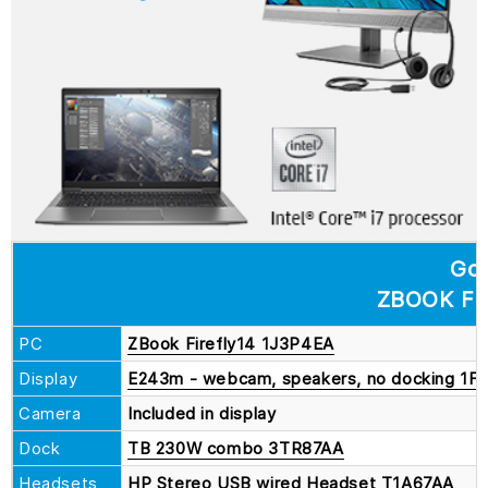
Go
ZBOOK FI
PC
ZBook Firefly14 1J3P4EA
Display
E243m - webcam, speakers, no docking 1
Camera
Included in display
Dock
TB 230W combo 3TR87AA
Headsets
HP Stereo USB wired Headset T1A67AA