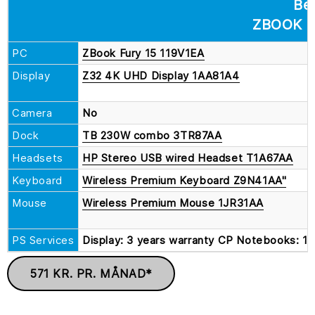
Be
ZBOOK F
PC
ZBook Fury 15 119V1EA
Display
Z32 4K UHD Display 1AA81A4
Camera
No
Dock
TB 230W combo 3TR87AA
Headsets
HP Stereo USB wired Headset T1A67AA
Keyboard
Wireless Premium Keyboard Z9N41AA"
Mouse
Wireless Premium Mouse 1JR31AA
PS Services
Display: 3 years warranty CP Notebooks: 1-
571 KR. PR. MÅNAD*