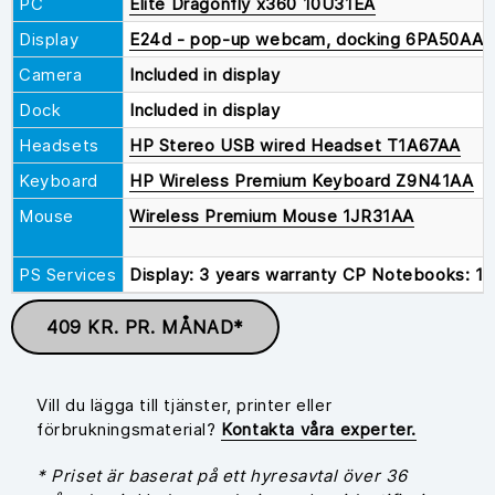
PC
Elite Dragonfly x360 10U31EA
Display
E24d - pop-up webcam, docking 6PA50AA
Camera
Included in display
Dock
Included in display
Headsets
HP Stereo USB wired Headset T1A67AA
Keyboard
HP Wireless Premium Keyboard Z9N41AA
Mouse
Wireless Premium Mouse 1JR31AA
PS Services
Display: 3 years warranty CP Notebooks: 1-
409 KR. PR. MÅNAD*
Vill du lägga till tjänster, printer eller
förbrukningsmaterial?
Kontakta våra experter.
* Priset är baserat på ett hyresavtal över 36