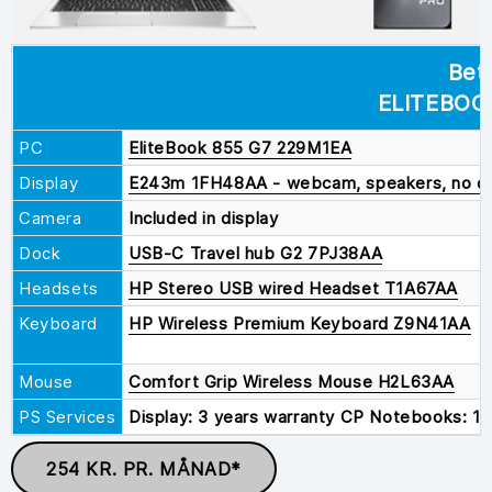
Bet
ELITEBOO
PC
EliteBook 855 G7 229M1EA
Display
E243m 1FH48AA - webcam, speakers, no d
Camera
Included in display
Dock
USB-C Travel hub G2 7PJ38AA
Headsets
HP Stereo USB wired Headset T1A67AA
Keyboard
HP Wireless Premium Keyboard Z9N41AA
Mouse
Comfort Grip Wireless Mouse H2L63AA
PS Services
Display: 3 years warranty CP Notebooks: 1-
254 KR. PR. MÅNAD*