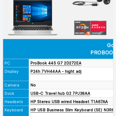
Go
PROBOOK
PC
ProBook 445 G7 2D272EA
Display
P24h 7VH44AA - hight adj
Camera
No
Dock
USB-C Travel hub G2 7PJ38AA
Headsets
HP Stereo USB wired Headset T1A67AA
Keyboard
HP USB Business Slim Keyboard (SE) N3R8