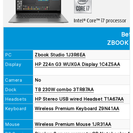
Bet
ZBOOK 
PC
Zbook Studio 1J3R6EA
Display
HP Z24n G3 WUXGA Display 1C4Z5AA
Camera
No
Dock
TB 230W combo 3TR87AA
Headsets
HP Stereo USB wired Headset T1A67AA
Keyboard
Wireless Premium Keyboard Z9N41AA
Mouse
Wireless Premium Mouse 1JR31AA