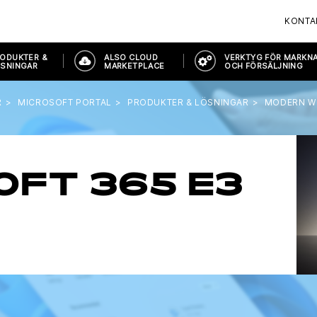
KONTA
ODUKTER &
ALSO CLOUD
VERKTYG FÖR MARKN
SNINGAR
MARKETPLACE
OCH FÖRSÄLJNING
R
MICROSOFT PORTAL
PRODUKTER & LÖSNINGAR
MODERN W
FT 365 E3