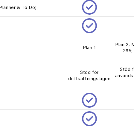
 Planner & To Do)
Plan 2; 
Plan 1
365;
Stöd f
Stöd för
används 
driftsättningslägen