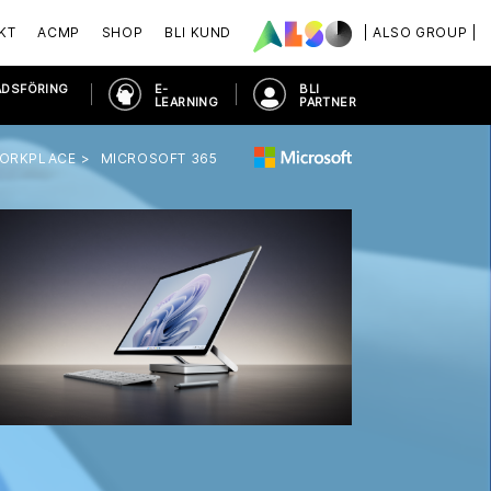
KT
ACMP
SHOP
BLI KUND
| ALSO GROUP |
ADSFÖRING
E-
BLI
LEARNING
PARTNER
ORKPLACE
MICROSOFT 365