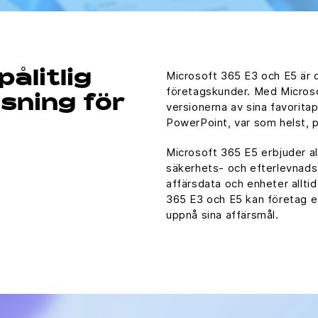
Microsoft 365 E3 och E5 är d
ålitlig
företagskunder. Med Micros
sning för
versionerna av sina favorita
PowerPoint, var som helst, p
Microsoft 365 E5 erbjuder al
säkerhets- och efterlevnadsfu
affärsdata och enheter allti
365 E3 och E5 kan företag e
uppnå sina affärsmål.