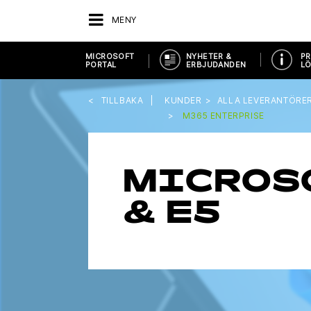
MENY
MICROSOFT
NYHETER &
PR
PORTAL
ERBJUDANDEN
LÖ
TILLBAKA
KUNDER
ALLA LEVERANTÖRE
M365 ENTERPRISE
MICROSO
& E5