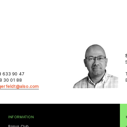
8 633 90 47
8 30 01 88
egerfeldt@also.com
INFORMATION
Bonus Club