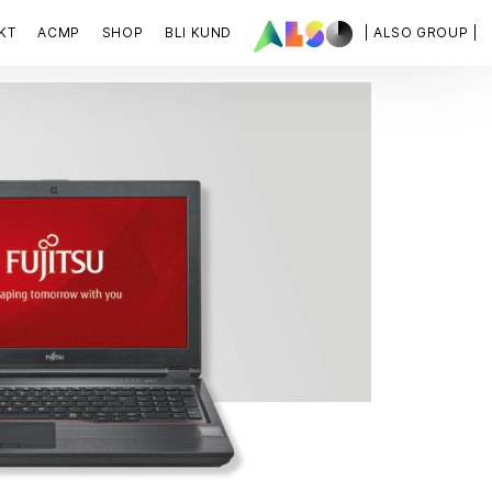
KT
ACMP
SHOP
BLI KUND
| ALSO GROUP |