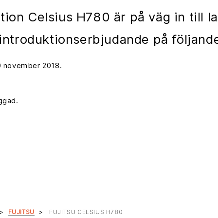
tion Celsius H780 är på väg in till la
t introduktionserbjudande på följand
30 november 2018.
ggad.
FUJITSU
FUJITSU CELSIUS H780