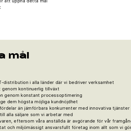
ör att uppnå detta mål
:
a mål
-distribution i alla länder där vi bedriver verksamhet
genom kontinuerlig tillväxt
ion genom konstant processoptimering
h ge dem högsta möjliga kundnöjdhet
 fördelar än jämförbara konkurrenter med innovativa tjänster
ill alla säljare som vi arbetar med
varen, eftersom våra anställda är avgörande för vår framgån
nriktat och miljömässigt ansvarsfullt företag inom allt som vi gö