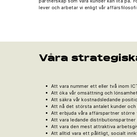
partnerskap som våra kunder kan lita på. F
lever och arbetar vi enligt vår affärsfilosofi
Våra strategisk
Att vara nummer ett eller två inom ICT
Att öka vår omsättning och lönsamhet 
Att säkra vår kostnadsledande posit
Att nå det största antalet kunder oc
Att erbjuda våra affärspartner större
Att vara ledande distributionspartner t
Att vara den mest attraktiva arbetsgi
Att alltid vara ett pålitligt, socialt i