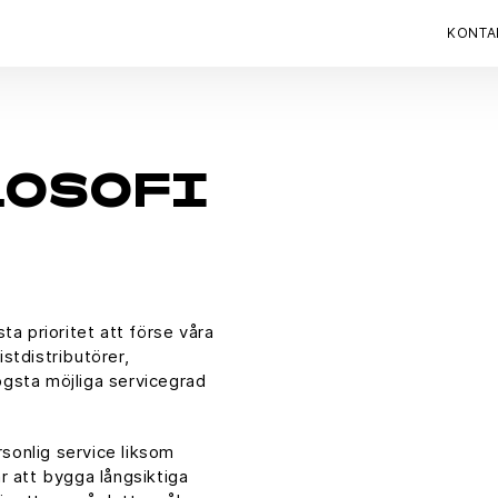
KONTA
LOSOFI
a prioritet att förse våra
istdistributörer,
högsta möjliga servicegrad
rsonlig service liksom
r att bygga långsiktiga