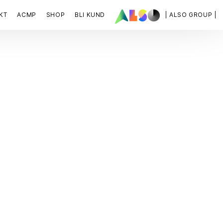
KT
ACMP
SHOP
BLI KUND
| ALSO GROUP |