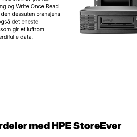
ring og Write Once Read
 den dessuten bransjens
 også det eneste
som gir et luftrom
difulle data.
ordeler med HPE StoreEver