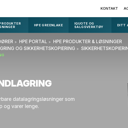
KONTAKT
A
 PRODUKTER
IQUOTE OG
HPE GREENLAKE
DITT
SNINGER
SALGSVERKTØY
DØRER
HPE PORTAL
HPE PRODUKTER & LØSNINGER
GRING OG SIKKERHETSKOPIERING
SIKKERHETSKOPIER
NG
ÅNDLAGRING
erbare datalagringsløsninger som
 og varer lenge.