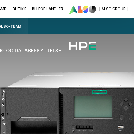
CMP
BUTIKK
BLI FORHANDLER
| ALSO GROUP |
 ALSO-TEAM
ING OG DATABESKYTTELSE