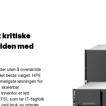
 kritiske
mtiden med
der uten å overskride
det beste valget. HPE
imeligste løsningen for
 skalerbar
 innenfor et lett
TFS), som lar IT-fagfolk
m ved bruk av primær