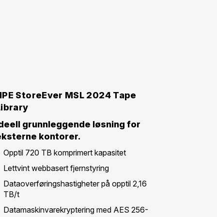
HPE StoreEver MSL 2024 Tape
Library
Ideell grunnleggende løsning for
eksterne kontorer.
Opptil 720 TB komprimert kapasitet
Lettvint webbasert fjernstyring
Dataoverføringshastigheter på opptil 2,16
TB/t
Datamaskinvarekryptering med AES 256-