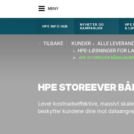
MENY
NYHETER OG
HPE
HPE INFO HUB
KAMPANJER
& LØ
TILBAKE
KUNDER
ALLE LEVERAN
HPE-LØSNINGER FOR LA
HPE STOREEVER BÅNDLAGRI
HPE STOREEVER B
Lever kostnadseffektive, massivt skal
beskytter kundene dine mot dataangrep