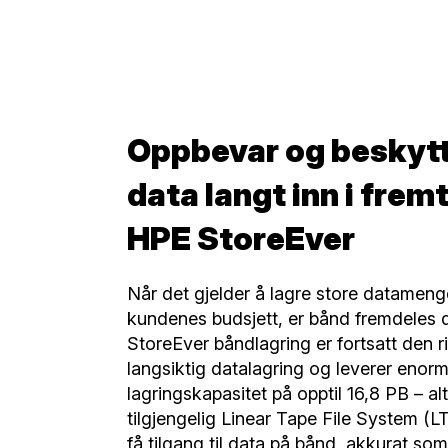
Oppbevar og beskytt
data langt inn i fre
HPE StoreEver
Når det gjelder å lagre store datameng
kundenes budsjett, er bånd fremdeles 
StoreEver båndlagring er fortsatt den r
langsiktig datalagring og leverer enorm
lagringskapasitet på opptil 16,8 PB – alt
tilgjengelig Linear Tape File System (L
få tilgang til data på bånd, akkurat so