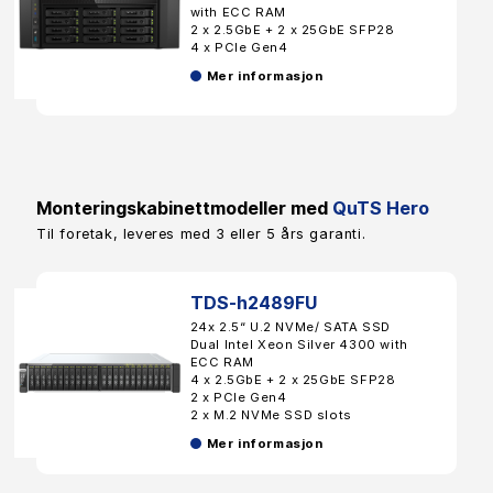
with ECC RAM
2 x 2.5GbE + 2 x 25GbE SFP28
4 x PCIe Gen4
Mer informasjon
Monteringskabinettmodeller med
QuTS Hero
Til foretak, leveres med 3 eller 5 års garanti.
TDS-h2489FU
24x 2.5“ U.2 NVMe/ SATA SSD
Dual Intel Xeon Silver 4300 with
ECC RAM
4 x 2.5GbE + 2 x 25GbE SFP28
2 x PCIe Gen4
2 x M.2 NVMe SSD slots
Mer informasjon