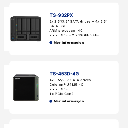
TS-932PX
5x 2.5”/3.5" SATA drives + 4x 2.5"
SATA SSD
ARM processor 4C
2 x 2.5GbE + 2 x 10GbE SFP+
Mer informasjon
TS-453D-4G
4x 3.5”/2.5“ SATA drives
Celeron® J4125 4C
2 x 2.5GbE
1 x PCIe Gen2
Mer informasjon