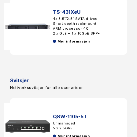
TS-431XeU
4x 3.5”/2.5“ SATA drives
Short depth rackmount
ARM processor 4C
2 x GbE + 1 x 10GbE SFP+
Mer informasjon
Svitsjer
Nettverkssvitsjer for alle scenarioer.
QSW-1105-5T
Unmanaged
5 x 2.5GbE
Mer informasjon