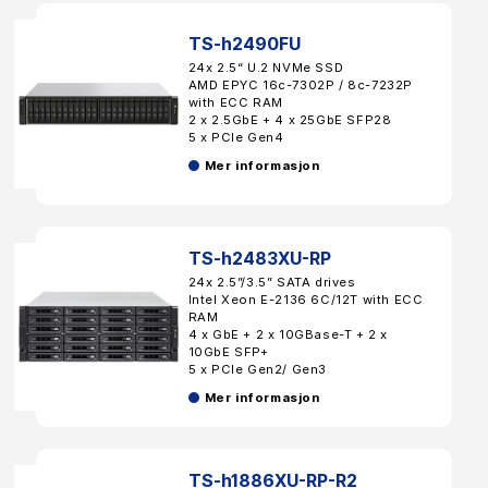
TS-h2490FU
24x 2.5“ U.2 NVMe SSD
AMD EPYC 16c-7302P / 8c-7232P
with ECC RAM
2 x 2.5GbE + 4 x 25GbE SFP28
5 x PCIe Gen4
Mer informasjon
TS-h2483XU-RP
24x 2.5”/3.5” SATA drives
Intel Xeon E-2136 6C/12T with ECC
RAM
4 x GbE + 2 x 10GBase-T + 2 x
10GbE SFP+
5 x PCIe Gen2/ Gen3
Mer informasjon
TS-h1886XU-RP-R2