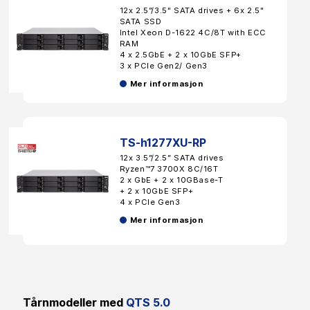
12x 2.5”/3.5" SATA drives + 6x 2.5"
SATA SSD
Intel Xeon D-1622 4C/8T with ECC
RAM
4 x 2.5GbE + 2 x 10GbE SFP+
3 x PCIe Gen2/ Gen3
Mer informasjon
TS-h1277XU-RP
12x 3.5”/2.5” SATA drives
Ryzen™7 3700X 8C/16T
2 x GbE + 2 x 10GBase-T
+ 2 x 10GbE SFP+
4 x PCIe Gen3
Mer informasjon
Tårnmodeller med
QTS 5.0