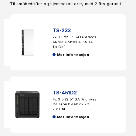
Til småbedrifter og hjemmekontorer, med 2 års garanti
TS-233
2x 3.5”/2.5“ SATA drives
ARM® Cortex A-55 4C
1 x GbE
Mer informasjon
TS-451D2
4x 3.5”/2.5“ SATA drives
Celeron® J4025 2C
2 x GbE
Mer informasjon