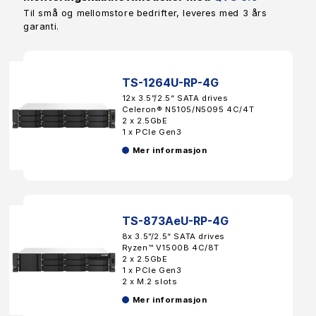
Til små og mellomstore bedrifter, leveres med 3 års
garanti.
TS-1264U-RP-4G
12x 3.5”/2.5“ SATA drives
Celeron® N5105/N5095 4C/4T
2 x 2.5GbE
1 x PCIe Gen3
Mer informasjon
TS-873AeU-RP-4G
8x 3.5”/2.5“ SATA drives
Ryzen™ V1500B 4C/8T
2 x 2.5GbE
1 x PCIe Gen3
2 x M.2 slots
Mer informasjon