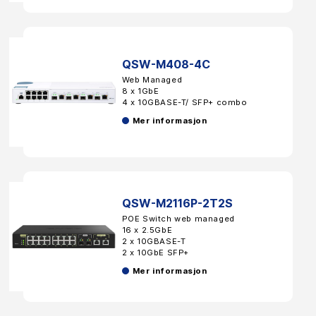
QSW-M408-4C
Web Managed
8 x 1GbE
4 x 10GBASE-T/ SFP+ combo
Mer informasjon
QSW-M2116P-2T2S
POE Switch web managed
16 x 2.5GbE
2 x 10GBASE-T
2 x 10GbE SFP+
Mer informasjon