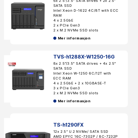
6x 2.5”/3.5" SATA drives + 2x 2.5"
SATA SSD
Intel Xeon D-1622 4C/8T with ECC
RAM
4 x 2.5GbE
2 x PCIe Gen3
2 x M.2 NVMe SSD slots
Mer informasjon
TVS-h1288X-W1250-16G
8x 2.5”/3.5" SATA drives + 4x 2.5"
SATA SSD
Intel Xeon W-1250 6C/12T with
ECC RAM
4 x 2.5GbE + 2 x 10GBASE-T
3 x PCIe Gen3
2 x M.2 NVMe SSD slots
Mer informasjon
TS-h1290FX
12x 2.5“ U.2 NVMe/ SATA SSD
AMD EPYC 16C-7302P / 8C-7232P