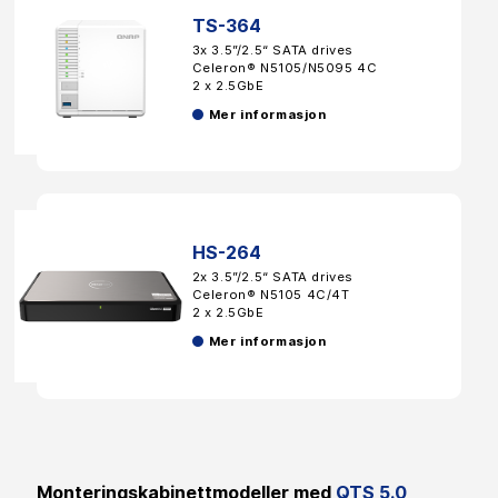
TS-364
3x 3.5”/2.5“ SATA drives
Celeron® N5105/N5095 4C
2 x 2.5GbE
Mer informasjon
HS-264
2x 3.5”/2.5“ SATA drives
Celeron® N5105 4C/4T
2 x 2.5GbE
Mer informasjon
Monteringskabinettmodeller med
QTS 5.0