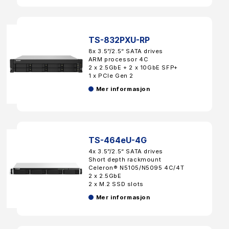
TS-832PXU-RP
8x 3.5”/2.5“ SATA drives
ARM processor 4C
2 x 2.5GbE + 2 x 10GbE SFP+
1 x PCIe Gen 2
Mer informasjon
TS-464eU-4G
4x 3.5”/2.5“ SATA drives
Short depth rackmount
Celeron® N5105/N5095 4C/4T
2 x 2.5GbE
2 x M.2 SSD slots
Mer informasjon