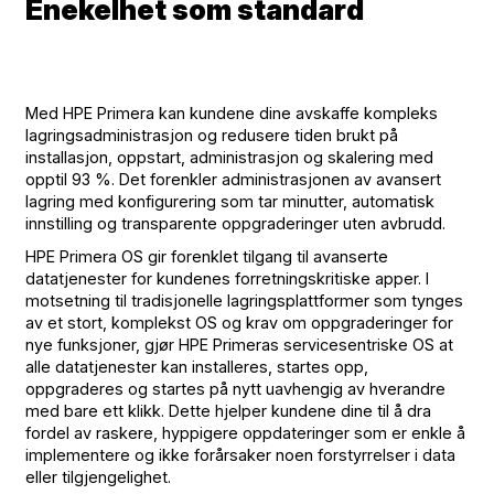
Enekelhet som standard
Med HPE Primera kan kundene dine avskaffe kompleks
lagringsadministrasjon og redusere tiden brukt på
installasjon, oppstart, administrasjon og skalering med
opptil 93 %. Det forenkler administrasjonen av avansert
lagring med konfigurering som tar minutter, automatisk
innstilling og transparente oppgraderinger uten avbrudd.
HPE Primera OS gir forenklet tilgang til avanserte
datatjenester for kundenes forretningskritiske apper. I
motsetning til tradisjonelle lagringsplattformer som tynges
av et stort, komplekst OS og krav om oppgraderinger for
nye funksjoner, gjør HPE Primeras servicesentriske OS at
alle datatjenester kan installeres, startes opp,
oppgraderes og startes på nytt uavhengig av hverandre
med bare ett klikk. Dette hjelper kundene dine til å dra
fordel av raskere, hyppigere oppdateringer som er enkle å
implementere og ikke forårsaker noen forstyrrelser i data
eller tilgjengelighet.