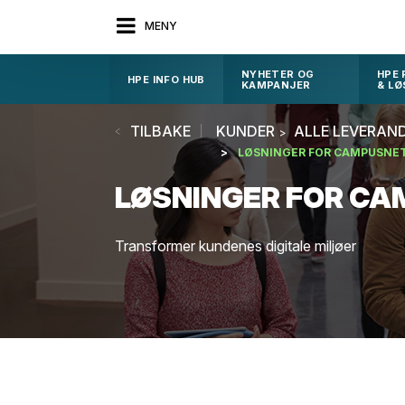
MENY
NYHETER OG
HPE
HPE INFO HUB
KAMPANJER
& LØ
TILBAKE
KUNDER
ALLE LEVERAN
LØSNINGER FOR CAMPUSNE
LØSNINGER FOR C
Transformer kundenes digitale miljøer