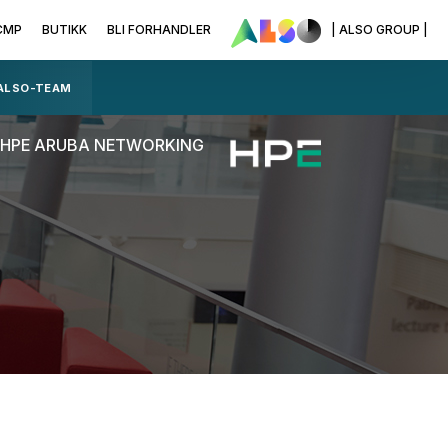
CMP
BUTIKK
BLI FORHANDLER
| ALSO GROUP |
 ALSO-TEAM
HPE ARUBA NETWORKING