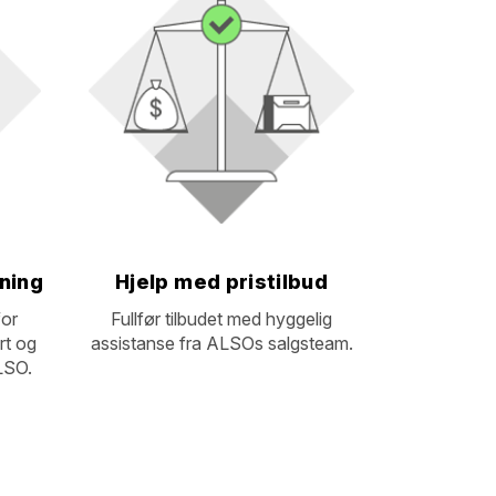
ning
Hjelp med pristilbud
for
Fullfør tilbudet med hyggelig
rt og
assistanse fra ALSOs salgsteam.
ALSO.