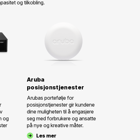
asitet og tilkobling.
Aruba
posisjonstjenester
Arubas portefølje for
r
posisjonstjenester gir kundene
iv
dine muligheten til å engasjere
n og
seg med forbrukere og ansatte
ster
på nye og kreative måter.
Les mer