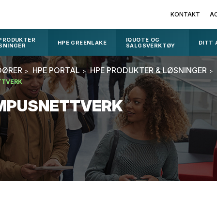
KONTAKT
A
 PRODUKTER
IQUOTE OG
HPE GREENLAKE
DITT
SNINGER
SALGSVERKTØY
DØRER
HPE PORTAL
HPE PRODUKTER & LØSNINGER
TTVERK
AMPUSNETTVERK