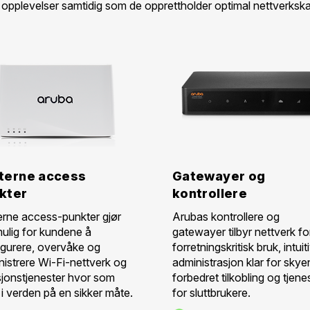
opplevelser samtidig som de opprettholder optimal nettverkskap
terne access
Gatewayer og
kter
kontrollere
erne access-punkter gjør
Arubas kontrollere og
mulig for kundene å
gatewayer tilbyr nettverk fo
igurere, overvåke og
forretningskritisk bruk, intuit
nistrere Wi-Fi-nettverk og
administrasjon klar for skye
sjonstjenester hvor som
forbedret tilkobling og tjene
 i verden på en sikker måte.
for sluttbrukere.