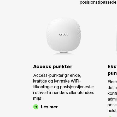
posisjonstilpassede 
Access punkter
Eks
pun
Access-punkter gir enkle,
kraftige og lynraske WiFi-
Ekst
tilkoblinger og posisjonstjenester
det 
i ethvert innendørs eller utendørs
konf
miljø.
admi
posi
Les mer
helst