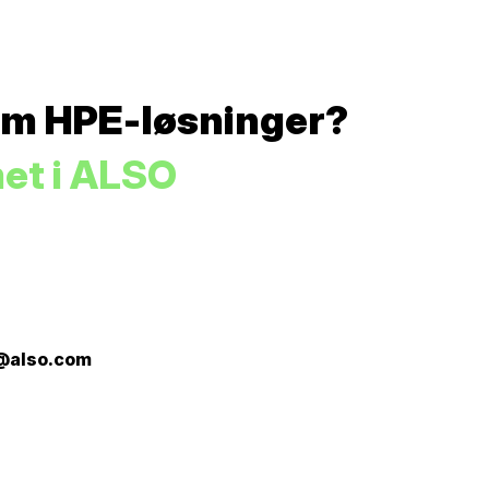
om HPE-løsninger?
et i ALSO
@also.com