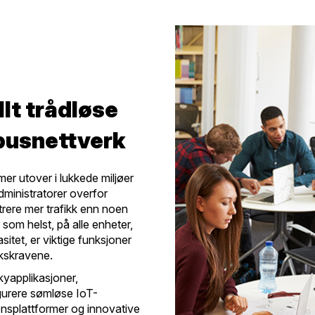
llt trådløse
pusnettverk
er utover i lukkede miljøer
dministratorer overfor
trere mer trafikk enn noen
 som helst, på alle enheter,
itet, er viktige funksjoner
rkskravene.
kyapplikasjoner,
gurere sømløse IoT-
jonsplattformer og innovative