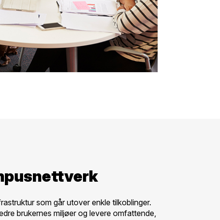
ampusnettverk
astruktur som går utover enkle tilkoblinger.
bedre brukernes miljøer og levere omfattende,