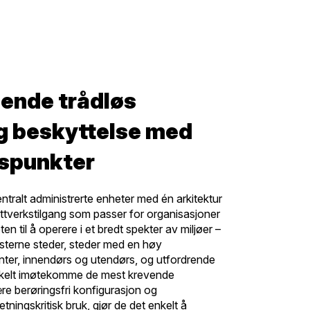
ende trådløs
og beskyttelse med
spunkter
ntralt administrerte enheter med én arkitektur
ettverkstilgang som passer for organisasjoner
ten til å operere i et bredt spekter av miljøer –
sterne steder, steder med en høy
nter, innendørs og utendørs, og utfordrende
nkelt imøtekomme de mest krevende
ære berøringsfri konfigurasjon og
tningskritisk bruk, gjør de det enkelt å