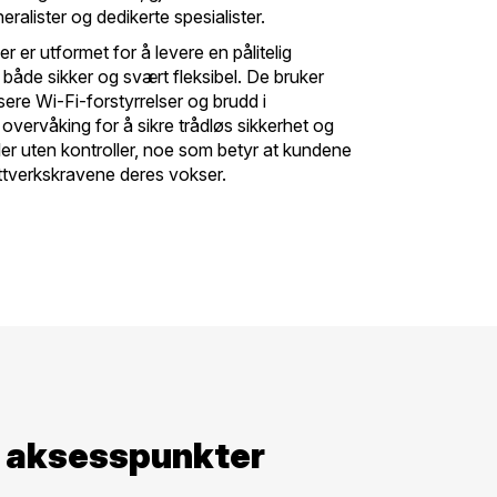
ralister og dedikerte spesialister.
r er utformet for å levere en pålitelig
både sikker og svært fleksibel. De bruker
ere Wi-Fi-forstyrrelser og brudd i
g overvåking for å sikre trådløs sikkerhet og
ller uten kontroller, noe som betyr at kundene
ttverkskravene deres vokser.
’s aksesspunkter