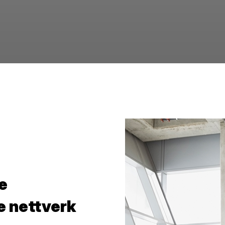
e
e nettverk