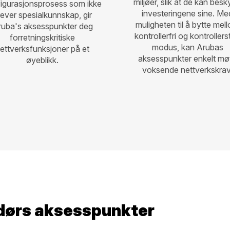
miljøer, slik at de kan besk
igurasjonsprosess som ikke
investeringene sine. Me
rever spesialkunnskap, gir
muligheten til å bytte mel
ruba's aksesspunkter deg
kontrollerfri og kontrollers
forretningskritiske
modus, kan Arubas
ettverksfunksjoner på et
aksesspunkter enkelt mø
øyeblikk.
voksende nettverkskrav
dørs aksesspunkter