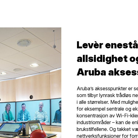
Levèr enestå
allsidighet 
Aruba akses
Aruba’s aksesspunkter er se
som tilbyr lynrask trådløs n
i alle størrelser. Med mulighe
for eksempel sentrale og ek
konsentrasjon av Wi-Fi-klie
industriområder – kan de e
brukstilfellene. Og takket v
nettverksfunksjoner for forre