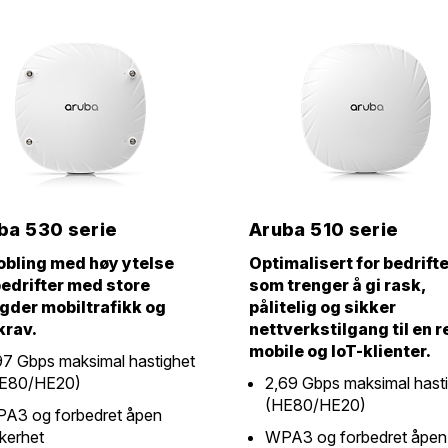
ba 530 serie
Aruba 510 serie
obling med høy ytelse
Optimalisert for bedrift
bedrifter med store
som trenger å gi rask,
der mobiltrafikk og
pålitelig og sikker
krav.
nettverkstilgang til en 
mobile og IoT-klienter.
97 Gbps maksimal hastighet
E80/HE20)
2,69 Gbps maksimal hast
(HE80/HE20)
A3 og forbedret åpen
kkerhet
WPA3 og forbedret åpen