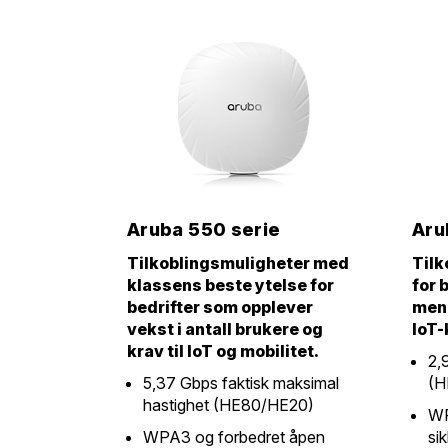
Aruba 550 serie
Aru
Tilkoblingsmuligheter med
Tilk
klassens beste ytelse for
for 
bedrifter som opplever
meng
vekst i antall brukere og
IoT-
krav til IoT og mobilitet.
2,
5,37 Gbps faktisk maksimal
(H
hastighet (HE80/HE20)
WP
WPA3 og forbedret åpen
si