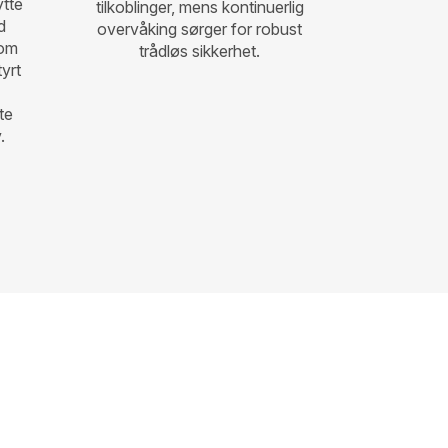
ytte
tilkoblinger, mens kontinuerlig
d
overvåking sørger for robust
lom
trådløs sikkerhet.
tyrt
te
.