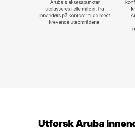
Aruba's aksesspunkter
konf
utplasseres i alle miljøer, fra
k
innendørs på kontorer til de mest
A
krevende uteområdene.
n
Utforsk Aruba innen