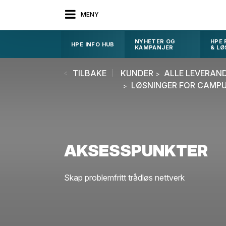
MENY
NYHETER OG
HPE
HPE INFO HUB
KAMPANJER
& LØ
TILBAKE
KUNDER
ALLE LEVERAN
LØSNINGER FOR CAMP
AKSESSPUNKTER
Skap problemfritt trådløs nettverk