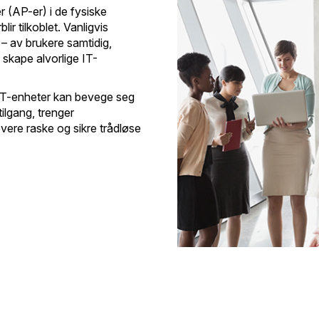
r (AP-er) i de fysiske
ir tilkoblet. Vanligvis
– av brukere samtidig,
n skape alvorlige IT-
 IoT-enheter kan bevege seg
tilgang, trenger
evere raske og sikre trådløse