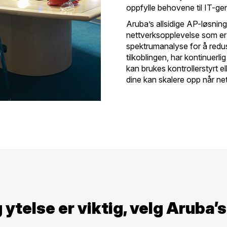
oppfylle behovene til IT-gene
Aruba’s allsidige AP-løsninge
nettverksopplevelse som er 
spektrumanalyse for å redus
tilkoblingen, har kontinuerli
kan brukes kontrollerstyrt e
dine kan skalere opp når ne
 ytelse er viktig, velg Aruba