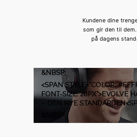
Kundene dine trenge
som gir den til dem
på dagens standa
&NBSP;
<SPAN STYLE="COLOR: #FFFF
FONT-SIZE: 28PX">EVOLVE H
– DEN NYE STANDARDEN<S
&NBSP;