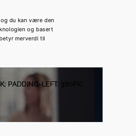
– og du kan være den
eknologien og basert
etyr merverdi til
K; PADDING-LEFT: 380PX;