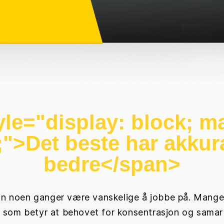
le="display: block; m
;">
Det beste har akkura
bedre
</span>
n noen ganger være vanskelige å jobbe på. Mange b
som betyr at behovet for konsentrasjon og samarb