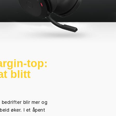
argin-top:
t blitt
edrifter blir mer og
eid øker. I et åpent