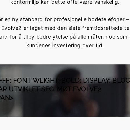
kontormiljø kan dette ofte være vanskelig.
r en ny standard for profesjonelle hodetelefoner 
. Evolve2 er laget med den siste fremtidsrettede t
rd for å tilby bedre ytelse på alle måter, noe som b
kundenes investering over tid.
FF; FONT-WEIGHT: BOLD; DISPLAY: BLOC
AR UTVIKLET SEG. MØT EVOLVE2
PAN>