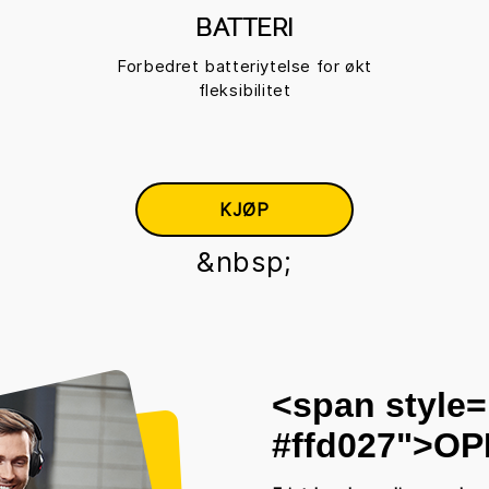
BATTERI
Forbedret batteriytelse for økt
fleksibilitet
KJØP
&nbsp;
<span style=
#ffd027">
OP