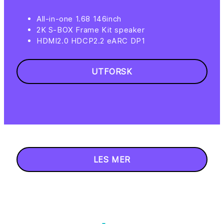
All-in-one 1.68 146inch
2K S-BOX Frame Kit speaker
HDMI2.0 HDCP2.2 eARC DP1
UTFORSK
LES MER