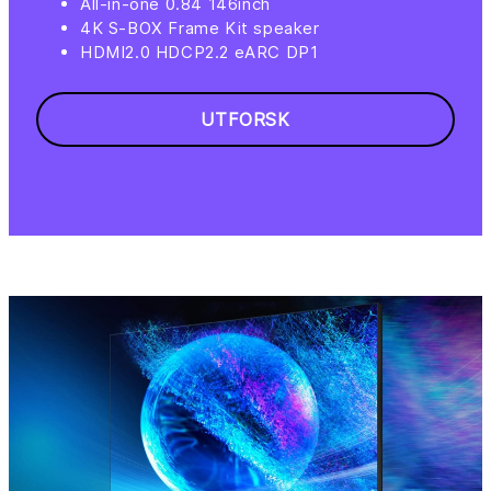
All-in-one 0.84 146inch
4K S-BOX Frame Kit speaker
HDMI2.0 HDCP2.2 eARC DP1
UTFORSK