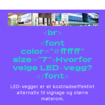
<br>
<font
color="#ffffff"
size="7">Hvorfor
velge LED-vegg?
</font>
LED-vegger er et kostnadseffektivt
alternativ til signage og større
møterom.