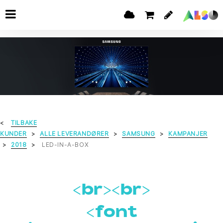
TILBAKE
KUNDER
ALLE LEVERANDØRER
SAMSUNG
KAMPANJER
2018
LED-IN-A-BOX
<br><br>
<font