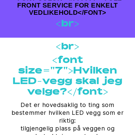
FRONT SERVICE FOR ENKELT
VEDLIKEHOLD</FONT>
<br>
<br>
<font
size="7">Hvilken
LED-vegg skal jeg
velge?</font>
Det er hovedsaklig to ting som
bestemmer hvilken LED vegg som er
riktig:
tilgjengelig plass på veggen og