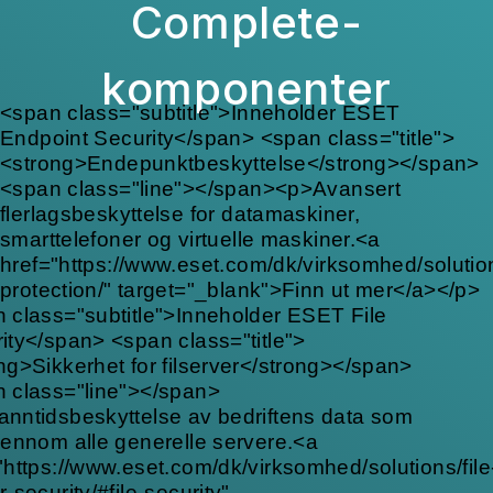
<span class="subtitle">Inneholder ESET
Endpoint Security</span> <span class="title">
<strong>Endepunktbeskyttelse</strong></span>
<span class="line"></span><p>Avansert
flerlagsbeskyttelse for datamaskiner,
smarttelefoner og virtuelle maskiner.<a
href="https://www.eset.com/dk/virksomhed/solutio
protection/" target="_blank">Finn ut mer</a></p>
 class="subtitle">Inneholder ESET File
ity</span> <span class="title">
ng>Sikkerhet for filserver</strong></span>
 class="line"></span>
nntidsbeskyttelse av bedriftens data som
jennom alle generelle servere.<a
"https://www.eset.com/dk/virksomhed/solutions/file
r-security/#file-security"