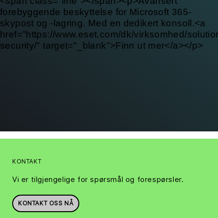
<span class="line"></span><p>Avansert
forebyggende beskyttelse for Microsoft 365-
skypost og -lagring. Med en dedikert konsoll.<a
href="https://www.eset.com/dk/virksomhed/solutio
security/" target="_blank">Finn ut mer</a></p>
KONTAKT
Vi er tilgjengelige for spørsmål og forespørsler.
KONTAKT OSS NÅ