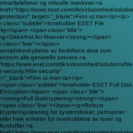
smarttelefoner og virtuelle maskiner.<a
href="https://www.eset.com/dk/virksomhed/solutio
protection/" target="_blank">Finn ut mer</a></p>
 class="subtitle">Inneholder ESET File
ity</span> <span class="title">
ng>Sikkerhet for filserver</strong></span>
 class="line"></span>
nntidsbeskyttelse av bedriftens data som
jennom alle generelle servere.<a
"https://www.eset.com/dk/virksomhed/solutions/file
r-security/#file-security"
t="_blank">Finn ut mer</a></p>
<span class="subtitle">Inneholder ESET Full Disk
Encryption</span> <span class="title">
<strong>Full diskkryptering</strong></span>
<span class="line"></span><p>Robust
krypteringsløsning for systemdisker, partisjoner
eller hele enheter for overholdelse av lover og
forskrifter.<a
href="https://www.eset.com/dk/virksomhed/solution