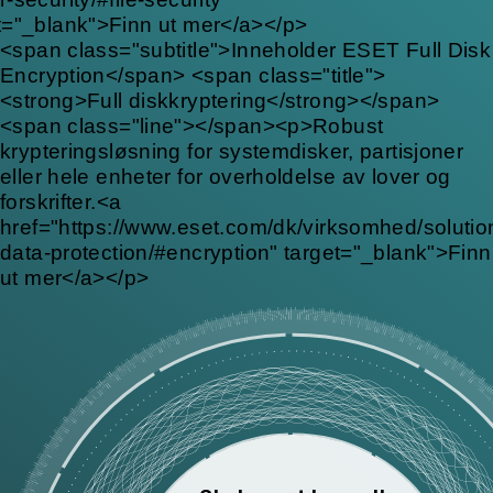
t="_blank">Finn ut mer</a></p>
<span class="subtitle">Inneholder ESET Full Disk
Encryption</span> <span class="title">
<strong>Full diskkryptering</strong></span>
<span class="line"></span><p>Robust
krypteringsløsning for systemdisker, partisjoner
eller hele enheter for overholdelse av lover og
forskrifter.<a
href="https://www.eset.com/dk/virksomhed/solution
data-protection/#encryption" target="_blank">Finn
ut mer</a></p>