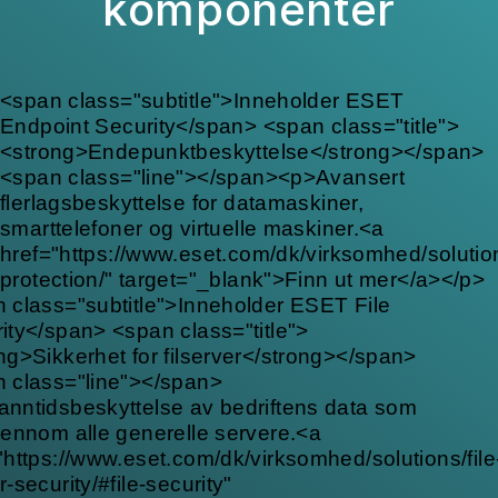
<span class="subtitle">Inneholder ESET
Endpoint Security</span> <span class="title">
<strong>Endepunktbeskyttelse</strong></span>
<span class="line"></span><p>Avansert
flerlagsbeskyttelse for datamaskiner,
smarttelefoner og virtuelle maskiner.<a
href="https://www.eset.com/dk/virksomhed/solutio
protection/" target="_blank">Finn ut mer</a></p>
 class="subtitle">Inneholder ESET File
ity</span> <span class="title">
ng>Sikkerhet for filserver</strong></span>
 class="line"></span>
nntidsbeskyttelse av bedriftens data som
jennom alle generelle servere.<a
"https://www.eset.com/dk/virksomhed/solutions/file
r-security/#file-security"