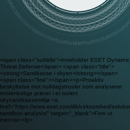
<span class="subtitle">Inneholder ESET Dynamic
Threat Defense</span> <span class="title">
<strong>Sandkasse i skyen</strong></span>
<span class="line"></span><p>Proaktiv
beskyttelse mot nulldagstrusler som analyserer
mistenkelige prøver i et isolert
skysandkassemiljø.<a
href="https://www.eset.com/dk/virksomhed/solutio
sandbox-analysis/" target="_blank">Finn ut
mer</a></p>