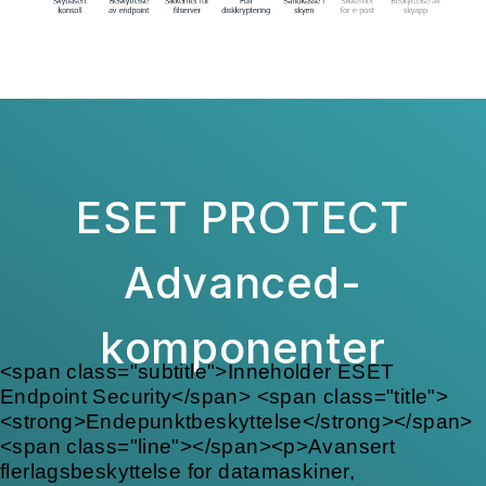
<span class="subtitle">Inneholder ESET
Endpoint Security</span> <span class="title">
<strong>Endepunktbeskyttelse</strong></span>
<span class="line"></span><p>Avansert
flerlagsbeskyttelse for datamaskiner,