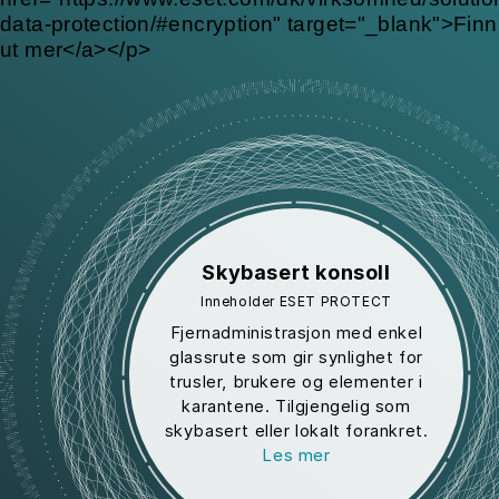
data-protection/#encryption" target="_blank">Finn
ut mer</a></p>
Skybasert konsoll
Inneholder ESET PROTECT
Fjernadministrasjon med enkel
glassrute som gir synlighet for
trusler, brukere og elementer i
karantene. Tilgjengelig som
skybasert eller lokalt forankret.
Les mer