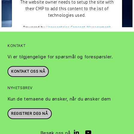
The website owner needs to setup the site with
their CMP to add this content to the list of
technologies used.
Powered by
Usercentrics Consent Management
Platform
KONTAKT
Vi er tilgjengelige for spørsmål og forespørsler.
KONTAKT OSS NÅ
NYHETSBREV
Kun de temaene du ønsker, når du ønsker dem
REGISTRER DEG NÅ
Besøk oss på