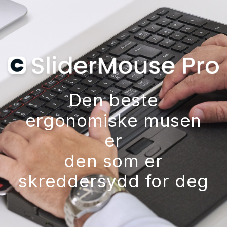
Den beste
ergonomiske musen
er
den som er
skreddersydd for deg