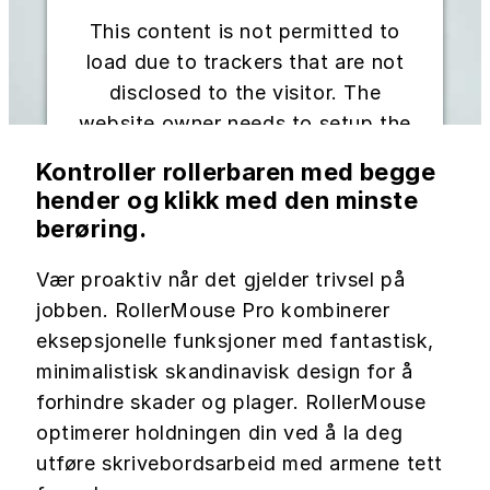
This content is not permitted to
load due to trackers that are not
disclosed to the visitor. The
website owner needs to setup the
site with their CMP to add this
Kontroller rollerbaren med begge
content to the list of technologies
hender og klikk med den minste
used.
berøring.
Powered by
Usercentrics Consent
Vær proaktiv når det gjelder trivsel på
Management Platform
jobben. RollerMouse Pro kombinerer
eksepsjonelle funksjoner med fantastisk,
minimalistisk skandinavisk design for å
forhindre skader og plager. RollerMouse
optimerer holdningen din ved å la deg
utføre skrivebordsarbeid med armene tett