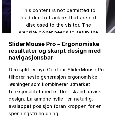
This content is not permitted to
load due to trackers that are not
disclosed to the visitor. The
website owner needs to setup the
site with their CMP to add this
SliderMouse Pro – Ergonomiske
content to the list of technologies
resultater og skarpt design med
used.
navigasjonsbar
Powered by
Usercentrics Consent
Den splitter nye Contour SliderMouse Pro
Management Platform
tilhører neste generasjon ergonomiske
løsninger som kombinerer utmerket
funksjonalitet med et flott skandinavisk
design. La armene hvile i en naturlig,
avslappet posisjon foran kroppen for en
spenningsfri holdning.