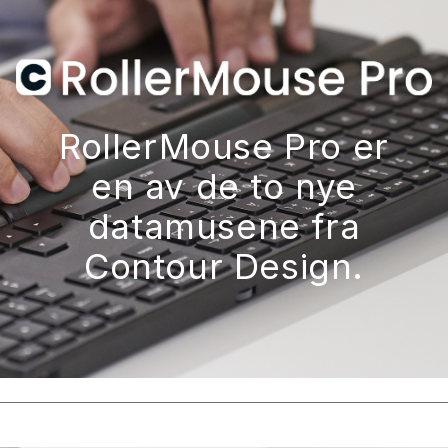
RollerMouse Pro er
en av ​​de to nye
datamusene fra
Contour Design.