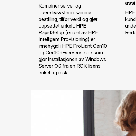
ass
Kombiner server og
operativsystem i samme
HPE g
bestilling, tilfør verdi og gjør
kund
oppsettet enkelt. HPE
unde
RapidSetup (en del av HPE
Redu
Intelligent Provisioning) er
innebygd i HPE ProLiant Gen10
og Gen10+-servere, noe som
gjør installasjonen av Windows
Server OS fra en ROK-lisens
enkel og rask.