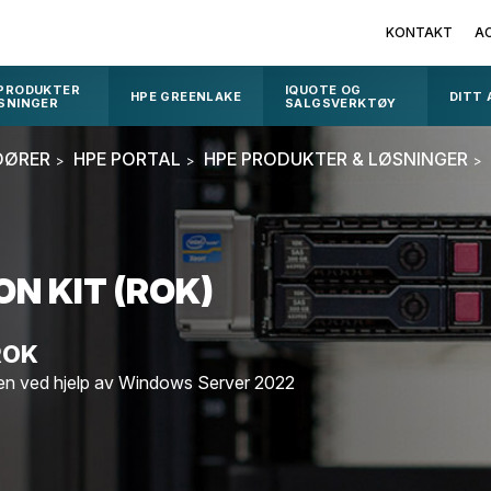
KONTAKT
A
 PRODUKTER
IQUOTE OG
HPE GREENLAKE
DITT
SNINGER
SALGSVERKTØY
DØRER
HPE PORTAL
HPE PRODUKTER & LØSNINGER
N KIT (ROK)
 ROK
en ved hjelp av Windows Server 2022