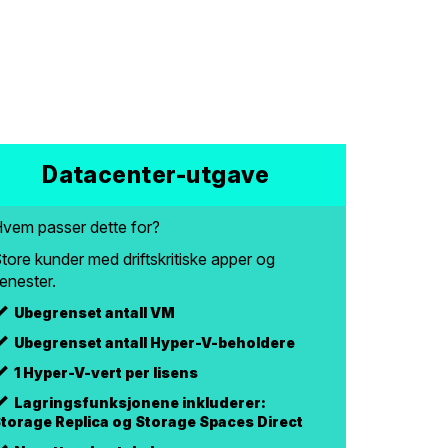
Datacenter-utgave
vem passer dette for?
tore kunder med driftskritiske apper og
jenester.
Ubegrenset antall VM
Ubegrenset antall Hyper-V-beholdere
1 Hyper-V-vert per lisens
Lagringsfunksjonene inkluderer:
torage Replica og Storage Spaces Direct