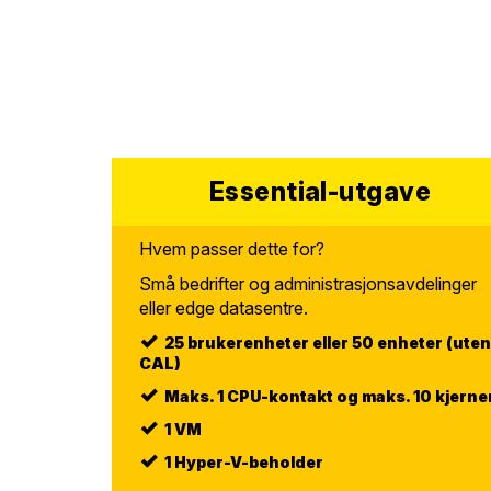
Essential-utgave
Hvem passer dette for?
Små bedrifter og administrasjonsavdelinger
eller edge datasentre.
25 brukerenheter eller 50 enheter (uten
CAL)
Maks. 1 CPU-kontakt og maks. 10 kjerne
1 VM
1 Hyper-V-beholder