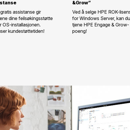
istanse
&Grow”
ratis assistanse gir
Ved å selge HPE ROK-lisen
ene dine feilsøkingsstøtte
for Windows Server, kan d
r OS-installasjonen.
tjene HPE Engage & Grow-
ser kundestøttetiden!
poeng!