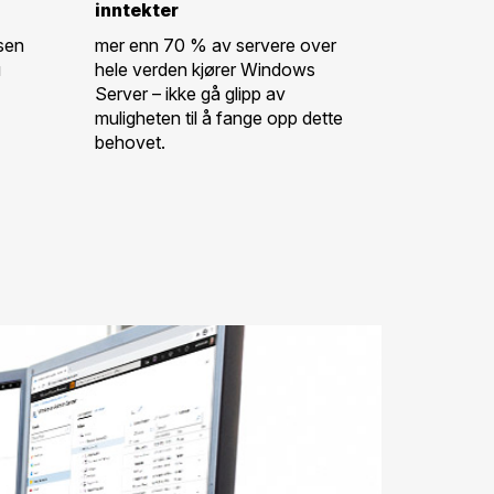
inntekter
sen
mer enn 70 % av servere over
u
hele verden kjører Windows
Server – ikke gå glipp av
muligheten til å fange opp dette
behovet.