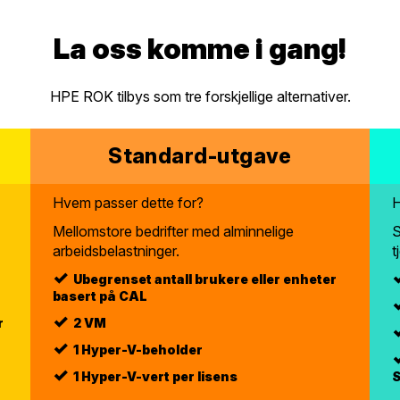
La oss komme i gang!
HPE ROK tilbys som tre forskjellige alternativer.
Standard-utgave
Hvem passer dette for?
H
Mellomstore bedrifter med alminnelige
S
arbeidsbelastninger.
t
Ubegrenset antall brukere eller enheter
basert på CAL
r
2 VM
1 Hyper-V-beholder
1 Hyper-V-vert per lisens
S