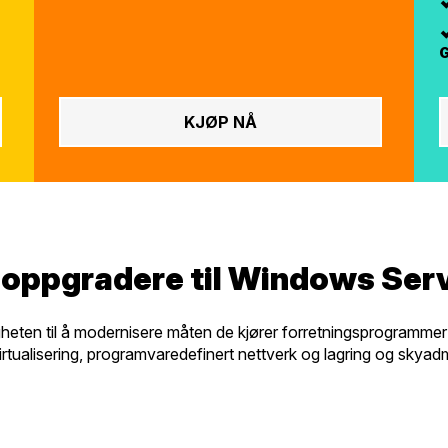
G
KJØP NÅ
 oppgradere til Windows Ser
eten til å modernisere måten de kjører forretningsprogrammer
virtualisering, programvaredefinert nettverk og lagring og skyadm