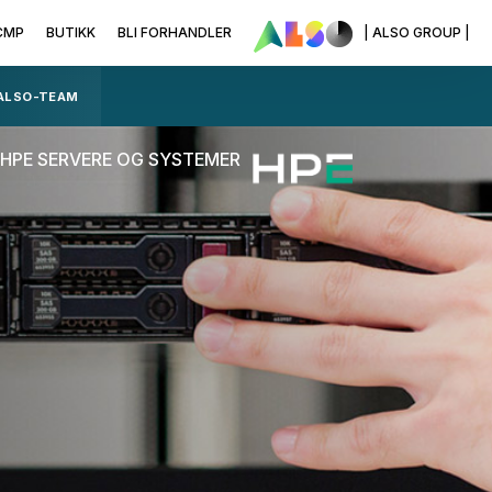
CMP
BUTIKK
BLI FORHANDLER
| ALSO GROUP |
 ALSO-TEAM
HPE SERVERE OG SYSTEMER