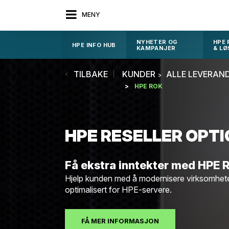
MENY
NYHETER OG
HPE
HPE INFO HUB
KAMPANJER
& LØ
TILBAKE
KUNDER
ALLE LEVERAN
HPE ROK
HPE RESELLER OPTIO
Få ekstra inntekter med HPE
Hjelp kunden med å modernisere virksomhet
optimalisert for HPE-servere.
FÅ MER INFORMASJON