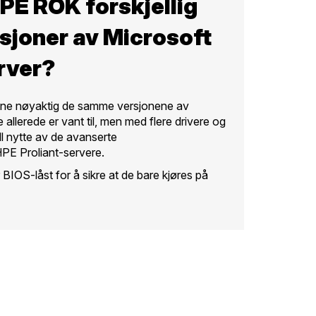
PE ROK forskjellig
rsjoner av Microsoft
rver?
ene nøyaktig de samme versjonene av
lerede er vant til, men med flere drivere og
ll nytte av de avanserte
HPE Proliant-servere.
BIOS-låst for å sikre at de bare kjøres på