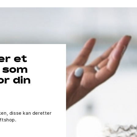
er et
 som
or din
ken, disse kan deretter
iftshop.