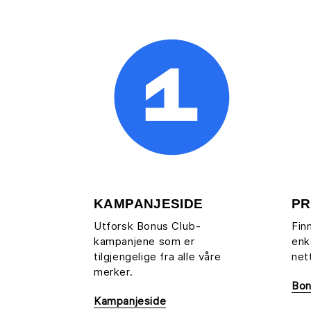
KAMPANJESIDE
PR
Utforsk Bonus Club-
Fin
kampanjene som er
enk
tilgjengelige fra alle våre
net
merker.
Bon
Kampanjeside