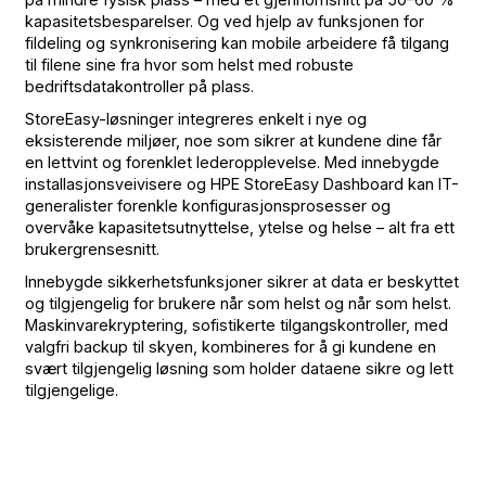
kapasitetsbesparelser. Og ved hjelp av funksjonen for
fildeling og synkronisering kan mobile arbeidere få tilgang
til filene sine fra hvor som helst med robuste
bedriftsdatakontroller på plass.
StoreEasy-løsninger integreres enkelt i nye og
eksisterende miljøer, noe som sikrer at kundene dine får
en lettvint og forenklet lederopplevelse. Med innebygde
installasjonsveivisere og HPE StoreEasy Dashboard kan IT-
generalister forenkle konfigurasjonsprosesser og
overvåke kapasitetsutnyttelse, ytelse og helse – alt fra ett
brukergrensesnitt.
Innebygde sikkerhetsfunksjoner sikrer at data er beskyttet
og tilgjengelig for brukere når som helst og når som helst.
Maskinvarekryptering, sofistikerte tilgangskontroller, med
valgfri backup til skyen, kombineres for å gi kundene en
svært tilgjengelig løsning som holder dataene sikre og lett
tilgjengelige.