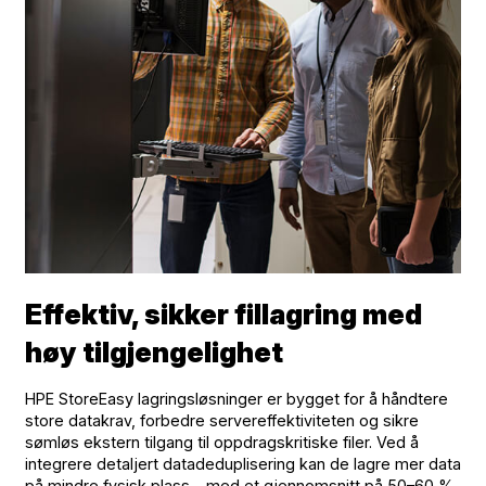
Effektiv, sikker fillagring med
høy tilgjengelighet
HPE StoreEasy lagringsløsninger er bygget for å håndtere
store datakrav, forbedre servereffektiviteten og sikre
sømløs ekstern tilgang til oppdragskritiske filer. Ved å
integrere detaljert datadeduplisering kan de lagre mer data
på mindre fysisk plass – med et gjennomsnitt på 50–60 %