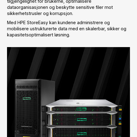
tilgjengelighet for brukerne, optimalisere
dataorganisasjonen og beskytte sensitive filer mot
sikkerhetstrusler og korrupsjon.
Med HPE StoreEasy kan kundene administrere og
mobilisere ustrukturerte data med en skalerbar, sikker og
kapasitetsoptimalisert løsning.