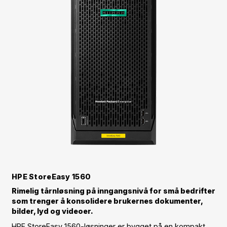
HPE StoreEasy 1560
Rimelig tårnløsning på inngangsnivå for små bedrifter
som trenger å konsolidere brukernes dokumenter,
bilder, lyd og videoer.
HPE StoreEasy 1560-løsninger er bygget på en kompakt