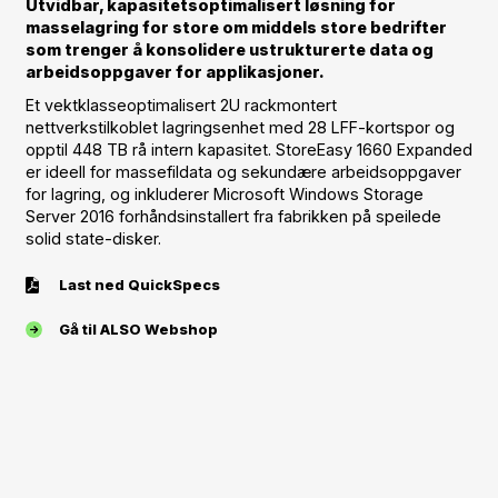
Utvidbar, kapasitetsoptimalisert løsning for
masselagring for store om middels store bedrifter
som trenger å konsolidere ustrukturerte data og
arbeidsoppgaver for applikasjoner.
Et vektklasseoptimalisert 2U rackmontert
nettverkstilkoblet lagringsenhet med 28 LFF-kortspor og
opptil 448 TB rå intern kapasitet. StoreEasy 1660 Expanded
er ideell for massefildata og sekundære arbeidsoppgaver
for lagring, og inkluderer Microsoft Windows Storage
Server 2016 forhåndsinstallert fra fabrikken på speilede
solid state-disker.
Last ned QuickSpecs
Gå til ALSO Webshop