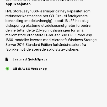
applikasjoner.
HPE StoreEasy 1660-løsninger gir høy kapasitet som
reduserer kostnadene per GB. Fire- til åttekjerners
behandling (modellavhengig), opptil 16 LFF hot plug-
diskspor og eksterne utvidelsesmuligheter forbedrer
denne tette, delte 2U-lagringsløsningen for små,
mellomstore eller store IT-miljøer. Alle HPE StoreEasy
1660-modeller leveres med Microsoft Windows Storage
Server 2016 Standard Edition forhåndsinstallert fra
fabrikken på de speilede solid state-diskene.
Last ned QuickSpecs
Gå til ALSO Webshop