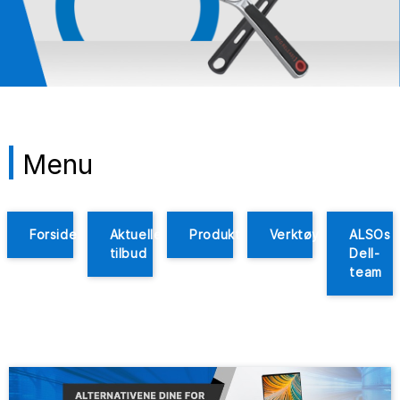
Menu
Forside
Aktuelle
Produktoverblikk
Verktøy
ALSOs
tilbud
Dell-
team