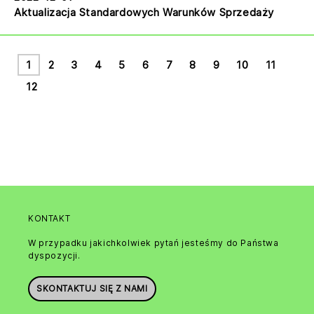
Aktualizacja Standardowych Warunków Sprzedaży
1
2
3
4
5
6
7
8
9
10
11
12
KONTAKT
W przypadku jakichkolwiek pytań jesteśmy do Państwa
dyspozycji.
SKONTAKTUJ SIĘ Z NAMI