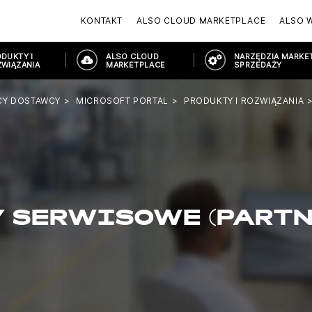
KONTAKT
ALSO CLOUD MARKETPLACE
ALSO 
DUKTY I
ALSO CLOUD
NARZĘDZIA MARKET
WIĄZANIA
MARKETPLACE
SPRZEDAŻY
CY DOSTAWCY
MICROSOFT PORTAL
PRODUKTY I ROZWIĄZANIA
 SERWISOWE (PARTN