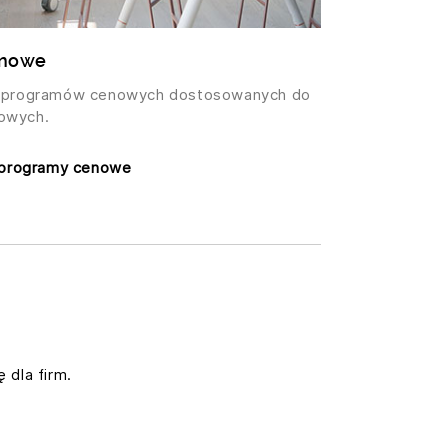
enowe
 i programów cenowych dostosowanych do
owych.
i programy cenowe
 dla firm.