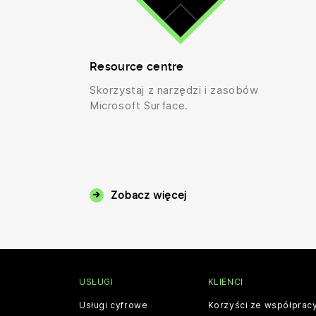
Resource centre
Skorzystaj z narzędzi i zasobów
Microsoft Surface.
Zobacz więcej
USŁUGI
KLIENCI
Usługi cyfrowe
Korzyści ze współprac