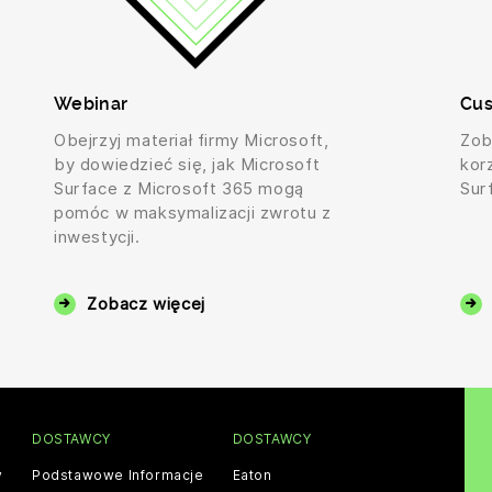
Webinar
Cus
Obejrzyj materiał firmy Microsoft,
Zob
by dowiedzieć się, jak Microsoft
kor
Surface z Microsoft 365 mogą
Sur
pomóc w maksymalizacji zwrotu z
inwestycji.
Zobacz więcej
DOSTAWCY
DOSTAWCY
y
Podstawowe Informacje
Eaton