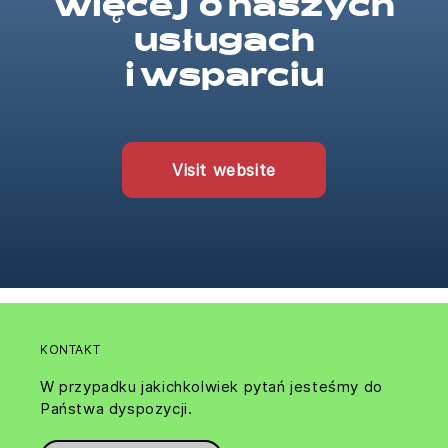
więcej o naszych
usługach
i wsparciu
Visit website
KONTAKT
W przypadku jakichkolwiek pytań jesteśmy do
Państwa dyspozycji.