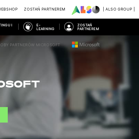
WEBSHOP
ZOSTAŃ PARTNEREM
| ALSO GROUP |
INGU I
E-
ZOSTAŃ
LEARNING
PARTNEREM
SOBY PARTNERÓW MICROSOFT
OSOFT