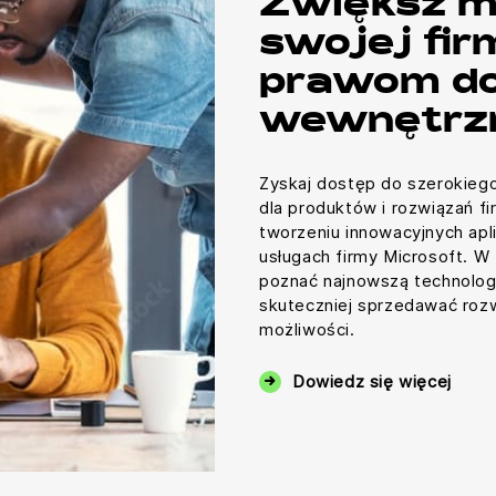
Zwiększ m
swojej fir
prawom do
wewnętrz
Zyskaj dostęp do szerokieg
dla produktów i rozwiązań fi
tworzeniu innowacyjnych apli
usługach firmy Microsoft. W
poznać najnowszą technolog
skuteczniej sprzedawać roz
możliwości.
Dowiedz się więcej