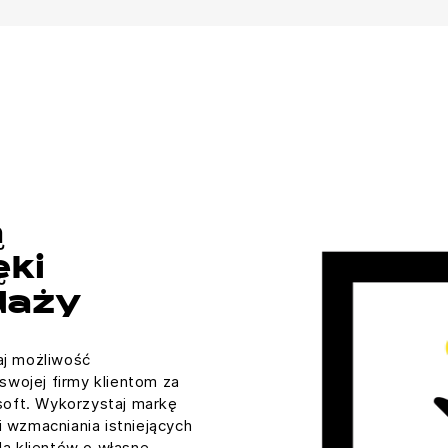
ą
ęki
daży
aj możliwość
wojej firmy klientom za
oft. Wykorzystaj markę
i wzmacniania istniejących
la klientów o własne