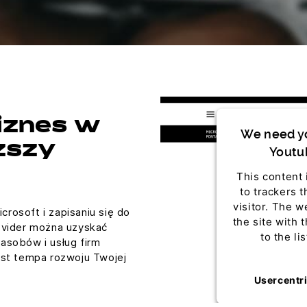
iznes w
We need yo
ższy
Youtub
This content 
to trackers t
visitor. The 
icrosoft i zapisaniu się do
the site with 
ovider można uzyskać
to the li
asobów i usług firm
ost tempa rozwoju Twojej
Usercentr