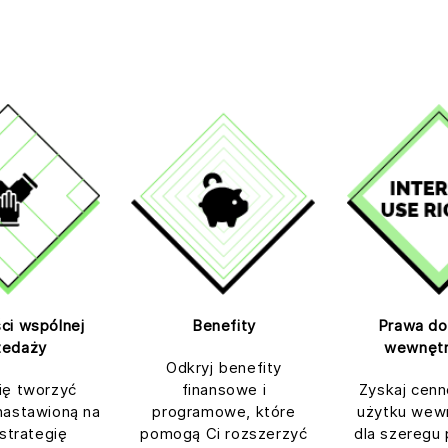
ci wspólnej
Benefity
Prawa do
zedaży
wewnęt
Odkryj benefity
ię tworzyć
finansowe i
Zyskaj cenn
nastawioną na
programowe, które
użytku wew
 strategię
pomogą Ci rozszerzyć
dla szeregu