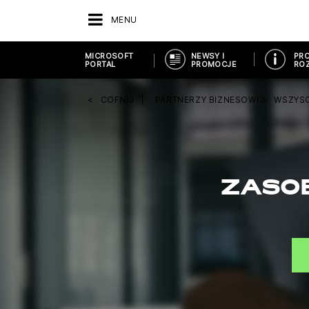
MENU
MICROSOFT
NEWSY I
PRO
PORTAL
PROMOCJE
ROZ
COFNIJ
PARTNERZY BIZNESOWI
WSZYS
ZASO