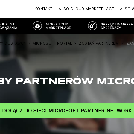
KONTAKT
ALSO CLOUD MARKETPLACE
ALSO 
DUKTY I
ALSO CLOUD
NARZĘDZIA MARKET
WIĄZANIA
MARKETPLACE
SPRZEDAŻY
CY DOSTAWCY
MICROSOFT PORTAL
ZOSTAŃ PARTNEREM
ZA
BY PARTNERÓW MICR
DOŁĄCZ DO SIECI MICROSOFT PARTNER NETWORK