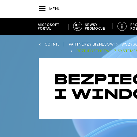
MENU
MICROSOFT
NEWSY I
PRO
PORTAL
PROMOCJE
ROZ
COFNIJ
PARTNERZY BIZNESOWI
WSZYS
BEZPIECZEŃSTWO Z SYSTEM
BEZPI
I WIN