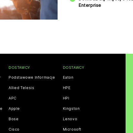
Enterprise
DOSTAWCY
DOSTAWCY
y
Podstawowe Informacje
Eaton
Allied Telesis
HPE
APC
HPI
ce
Apple
Kingston
Bose
Lenovo
Cisco
Microsoft