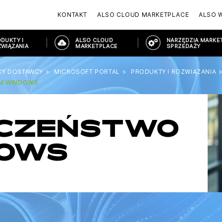
KONTAKT
ALSO CLOUD MARKETPLACE
ALSO 
DUKTY I
ALSO CLOUD
NARZĘDZIA MARKET
WIĄZANIA
MARKETPLACE
SPRZEDAŻY
CY DOSTAWCY
MICROSOFT PORTAL
PRODUKTY I ROZWIĄZANIA
EM WINDOWS
ECZEŃSTWO
DOWS