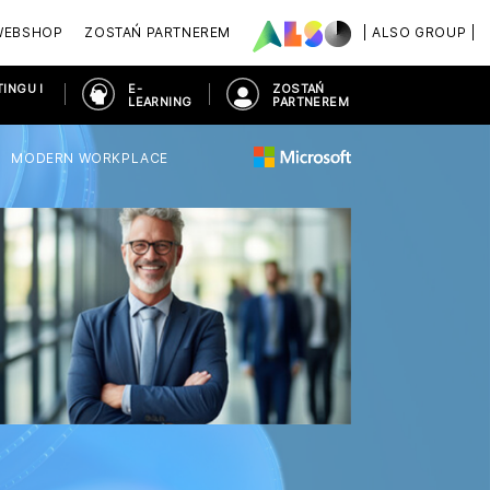
WEBSHOP
ZOSTAŃ PARTNEREM
| ALSO GROUP |
INGU I
E-
ZOSTAŃ
LEARNING
PARTNEREM
MODERN WORKPLACE