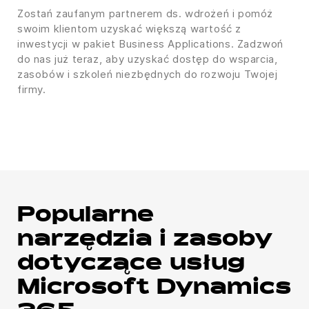
Zostań zaufanym partnerem ds. wdrożeń i pomóż
swoim klientom uzyskać większą wartość z
inwestycji w pakiet Business Applications. Zadzwoń
do nas już teraz, aby uzyskać dostęp do wsparcia,
zasobów i szkoleń niezbędnych do rozwoju Twojej
firmy.
Popularne
narzędzia i zasoby
dotyczące usług
Microsoft Dynamics