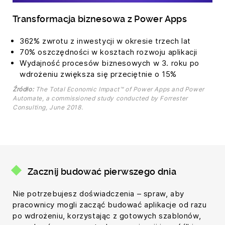
Transformacja biznesowa z Power Apps
362% zwrotu z inwestycji w okresie trzech lat
70% oszczędności w kosztach rozwoju aplikacji
Wydajność procesów biznesowych w 3. roku po
wdrożeniu zwiększa się przeciętnie o 15%
Źródło:
The Total Economic Impact™ of Power Apps and Power
Automate, a commissioned study conducted by Forrester
Consulting, June 2018.
Zacznij budować pierwszego dnia
Nie potrzebujesz doświadczenia – spraw, aby
pracownicy mogli zacząć budować aplikacje od razu
po wdrożeniu, korzystając z gotowych szablonów,