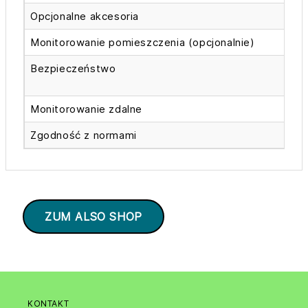
Opcjonalne akcesoria
R
Monitorowanie pomieszczenia (opcjonalnie)
T
Bezpieczeństwo
S
O
Monitorowanie zdalne
E
Zgodność z normami
K
ZUM ALSO SHOP
KONTAKT