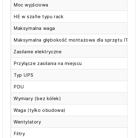
Moc wyjściowa
5
HE w szafie typu rack
6
Maksymalna waga
1
Maksymalna głębokość montażowa dla sprzętu IT
7
Zasilanie elektryczne
2
Przyłącze zasilania na miejscu
I
Typ UPS
L
PDU
M
Wymiary (bez kółek)
6
Waga (tylko obudowa)
3
Wentylatory
2
Filtry
A