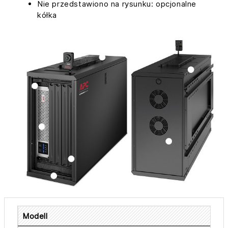
Nie przedstawiono na rysunku: opcjonalne
kółka
Modell
A