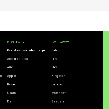
DOSTAWCY
DOSTAWCY
y
Podstawowe Informacje
Eaton
Allied Telesis
HPE
APC
HPI
ce
Apple
Kingston
Bose
Lenovo
Cisco
Microsoft
Dell
Seagate