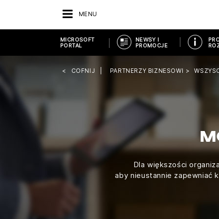
MENU
MICROSOFT
NEWSY I
PRO
PORTAL
PROMOCJE
ROZ
COFNIJ
PARTNERZY BIZNESOWI
WSZYS
M
Dla większości organi
aby nieustannie zapewniać k