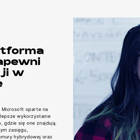
atforma
zapewni
ji w
e
 Microsoft oparte na
 lepsze wykorzystanie
, gdzie się one znajdują.
nym zasięgu,
hmury hybrydowej oraz