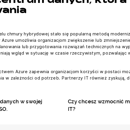
centrum danych, która
wania
elu chmury hybrydowej stało się popularną metodą moderniza
my Azure umożliwia organizacjom zwiększenie lub zmniejszen
planowania lub przygotowania rozwiązań technicznych na w
ają wgląd w sytuację w czasie rzeczywistym, pozwalając w
ictwem Azure zapewnia organizacjom korzyści w postaci m
ia w zależności od potrzeb. Partnerzy IT również zyskują,
 danych w swojej
Czy chcesz wzmocnić mo
SO.
IT?