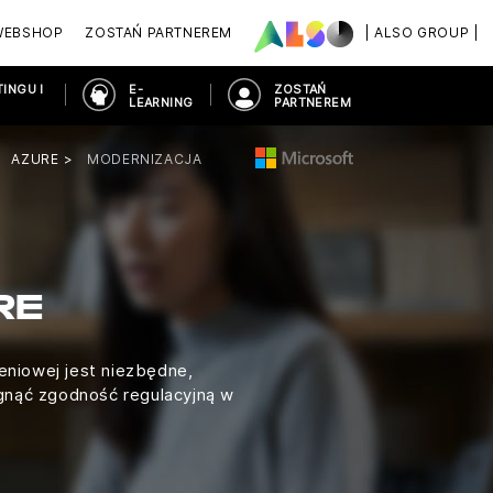
WEBSHOP
ZOSTAŃ PARTNEREM
| ALSO GROUP |
INGU I
E-
ZOSTAŃ
LEARNING
PARTNEREM
AZURE
MODERNIZACJA
RE
niowej jest niezbędne,
ągnąć zgodność regulacyjną w