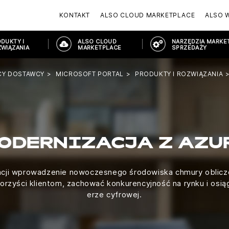
KONTAKT
ALSO CLOUD MARKETPLACE
ALSO 
DUKTY I
ALSO CLOUD
NARZĘDZIA MARKET
WIĄZANIA
MARKETPLACE
SPRZEDAŻY
CY DOSTAWCY
MICROSOFT PORTAL
PRODUKTY I ROZWIĄZANIA
ODERNIZACJA Z AZU
zacji wprowadzenie nowoczesnego środowiska chmury oblicze
orzyści klientom, zachować konkurencyjność na rynku i osi
erze cyfrowej.