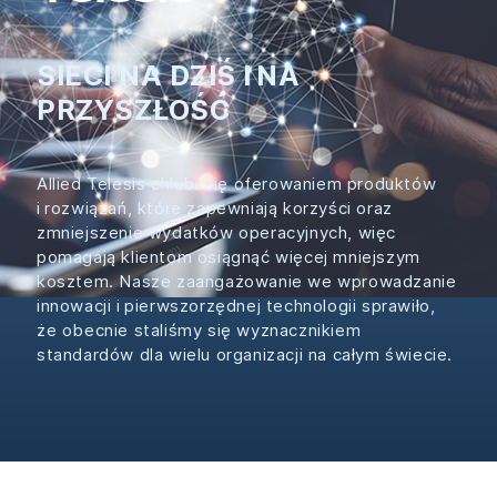
SIECI NA DZIŚ I NA
PRZYSZŁOŚĆ
Allied Telesis chlubi się oferowaniem produktów
i rozwiązań, które zapewniają korzyści oraz
zmniejszenie wydatków operacyjnych, więc
pomagają klientom osiągnąć więcej mniejszym
kosztem. Nasze zaangażowanie we wprowadzanie
innowacji i pierwszorzędnej technologii sprawiło,
że obecnie staliśmy się wyznacznikiem
standardów dla wielu organizacji na całym świecie.