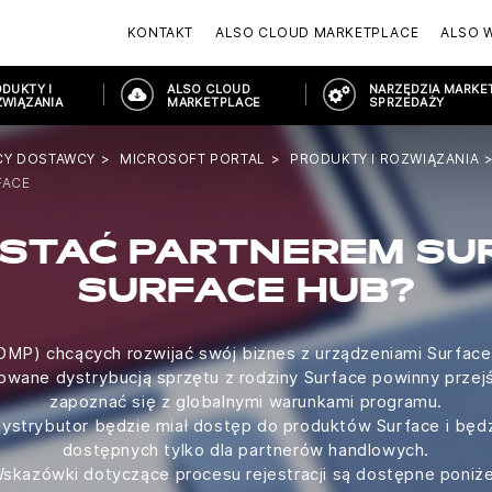
KONTAKT
ALSO CLOUD MARKETPLACE
ALSO 
DUKTY I
ALSO CLOUD
NARZĘDZIA MARKET
WIĄZANIA
MARKETPLACE
SPRZEDAŻY
CY DOSTAWCY
MICROSOFT PORTAL
PRODUKTY I ROZWIĄZANIA
FACE
STAĆ PARTNEREM SU
SURFACE HUB?
DMP) chcących rozwijać swój biznes z urządzeniami Surface 
esowane dystrybucją sprzętu z rodziny Surface powinny przejść
zapoznać się z globalnymi warunkami programu.
 dystrybutor będzie miał dostęp do produktów Surface i będ
dostępnych tylko dla partnerów handlowych.
skazówki dotyczące procesu rejestracji są dostępne poniże