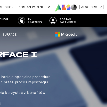
WEBSHOP
ZOSTAŃ PARTNEREM
| ALSO GROUP |
INGU I
E-
ZOSTAŃ
LEARNING
PARTNEREM
SURFACE
RFACE I
istnieje specjalna procedura
 przez proces rejestracji i
zie korzystać z benefitów
j.