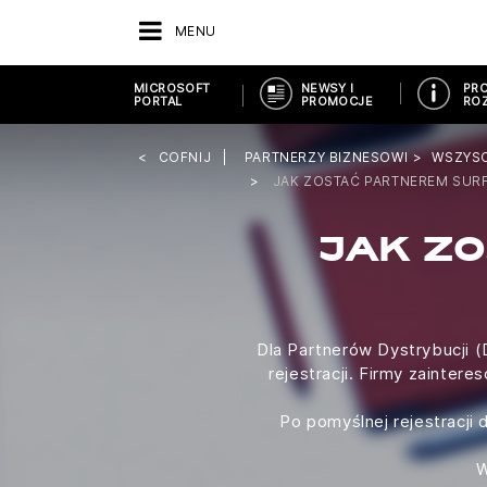
MENU
MICROSOFT
NEWSY I
PRO
PORTAL
PROMOCJE
ROZ
COFNIJ
PARTNERZY BIZNESOWI
WSZYS
JAK ZOSTAĆ PARTNEREM SUR
JAK ZO
Dla Partnerów Dystrybucji (
rejestracji. Firmy zainter
Po pomyślnej rejestracji
W