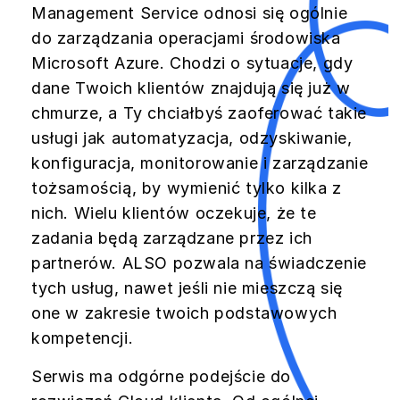
Management Service odnosi się ogólnie
do zarządzania operacjami środowiska
Microsoft Azure. Chodzi o sytuacje, gdy
dane Twoich klientów znajdują się już w
chmurze, a Ty chciałbyś zaoferować takie
usługi jak automatyzacja, odzyskiwanie,
konfiguracja, monitorowanie i zarządzanie
tożsamością, by wymienić tylko kilka z
nich. Wielu klientów oczekuje, że te
zadania będą zarządzane przez ich
partnerów. ALSO pozwala na świadczenie
tych usług, nawet jeśli nie mieszczą się
one w zakresie twoich podstawowych
kompetencji.
Serwis ma odgórne podejście do