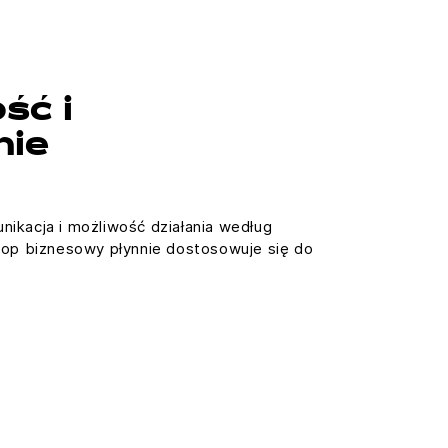
ść i
nie
ikacja i możliwość działania według
top biznesowy płynnie dostosowuje się do