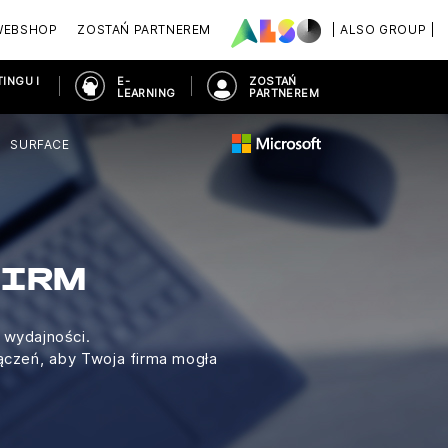
WEBSHOP
ZOSTAŃ PARTNEREM
| ALSO GROUP |
INGU I
E-
ZOSTAŃ
LEARNING
PARTNEREM
SURFACE
FIRM
 wydajności.
ączeń, aby Twoja firma mogła