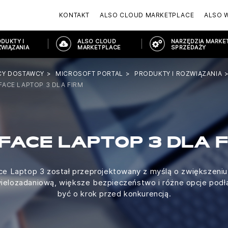
KONTAKT
ALSO CLOUD MARKETPLACE
ALSO 
DUKTY I
ALSO CLOUD
NARZĘDZIA MARKET
WIĄZANIA
MARKETPLACE
SPRZEDAŻY
CY DOSTAWCY
MICROSOFT PORTAL
PRODUKTY I ROZWIĄZANIA
FACE LAPTOP 3 DLA FIRM
FACE LAPTOP 3 DLA 
e Laptop 3 został przeprojektowany z myślą o zwiększeniu
elozadaniową, większe bezpieczeństwo i różne opcje podł
być o krok przed konkurencją.