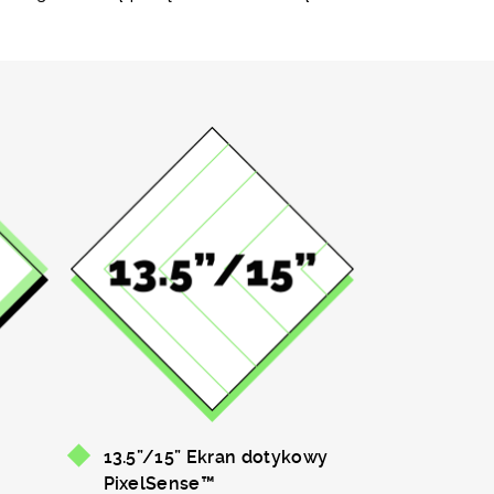
13.5”/15” Ekran dotykowy
PixelSense™