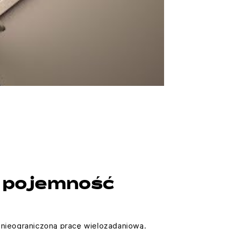
a pojemność
 nieograniczoną pracę wielozadaniową.