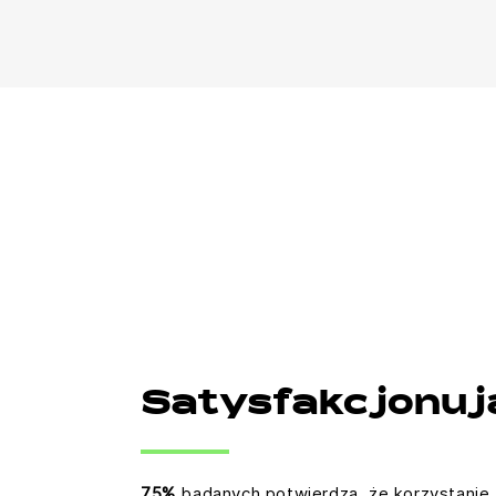
Satysfakcjonuj
75%
badanych potwierdza, że korzystanie 