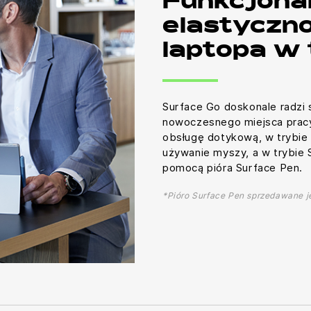
Funkcjona
elastyczn
laptopa w 
Surface Go doskonale radzi
nowoczesnego miejsca pracy
obsługę dotykową, w trybie 
używanie myszy, a w trybie S
pomocą pióra Surface Pen.
*Pióro Surface Pen sprzedawane j