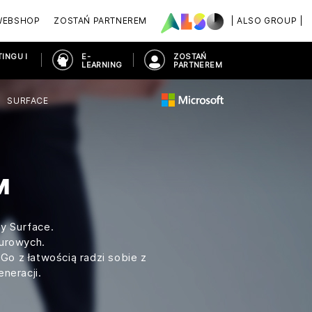
WEBSHOP
ZOSTAŃ PARTNEREM
| ALSO GROUP |
INGU I
E-
ZOSTAŃ
LEARNING
PARTNEREM
SURFACE
M
ny Surface.
iurowych.
Go z łatwością radzi sobie z
neracji.