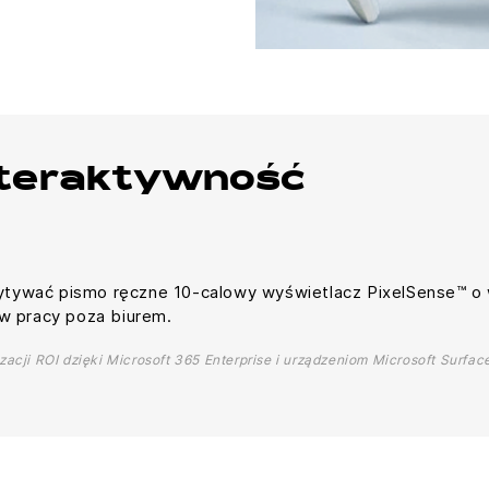
nteraktywność
ytywać pismo ręczne 10-calowy wyświetlacz PixelSense™ o 
 pracy poza biurem.
acji ROI dzięki Microsoft 365 Enterprise i urządzeniom Microsoft Surfac