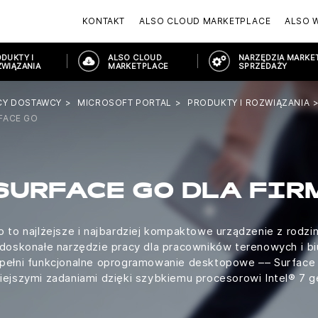
KONTAKT
ALSO CLOUD MARKETPLACE
ALSO 
DUKTY I
ALSO CLOUD
NARZĘDZIA MARKET
WIĄZANIA
MARKETPLACE
SPRZEDAŻY
CY DOSTAWCY
MICROSOFT PORTAL
PRODUKTY I ROZWIĄZANIA
FACE GO
SURFACE GO DLA FIR
 to najlżejsze i najbardziej kompaktowe urządzenie z rodzi
doskonałe narzędzie pracy dla pracowników terenowych i b
 pełni funkcjonalne oprogramowanie desktopowe –– Surface 
niejszymi zadaniami dzięki szybkiemu procesorowi Intel® 7 ge