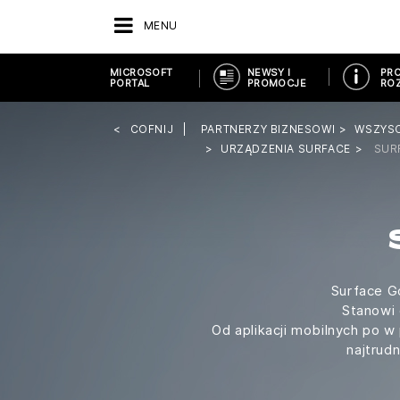
MENU
MICROSOFT
NEWSY I
PRO
PORTAL
PROMOCJE
ROZ
COFNIJ
PARTNERZY BIZNESOWI
WSZYS
URZĄDZENIA SURFACE
SUR
Surface Go
Stanowi 
Od aplikacji mobilnych po w
najtrud