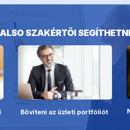
 ALSO SZAKÉRTŐI SEGÍTHETN
Bővíteni az üzleti portfóliót
i