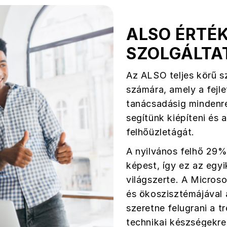
ALSO ÉRTÉ
SZOLGÁLTA
Az ALSO teljes körű sz
számára, amely a fejle
tanácsadásig mindenre
segítünk kiépíteni és 
felhőüzletágát.
A nyilvános felhő 29%
képest, így ez az egy
világszerte. A Microso
és ökoszisztémájával 
szeretne felugrani a t
technikai készségekre