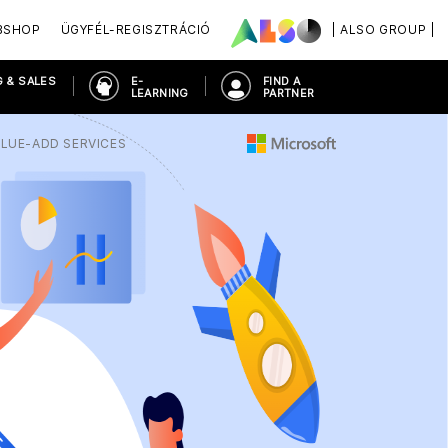
BSHOP
ÜGYFÉL-REGISZTRÁCIÓ
| ALSO GROUP |
 & SALES
E-
FIND A
LEARNING
PARTNER
ALUE-ADD SERVICES