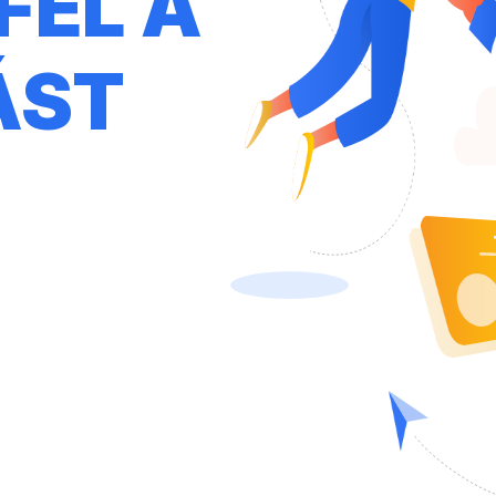
FEL A
ÁST