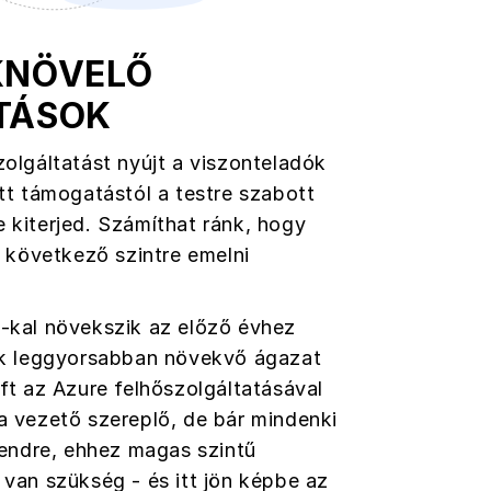
KNÖVELŐ
TÁSOK
olgáltatást nyújt a viszonteladók
tt támogatástól a testre szabott
 kiterjed. Számíthat ránk, hogy
a következő szintre emelni
-kal növekszik az előző évhez
ik leggyorsabban növekvő ágazat
ft az Azure felhőszolgáltatásával
a vezető szereplő, de bár mindenki
rendre, ehhez magas szintű
 van szükség - és itt jön képbe az