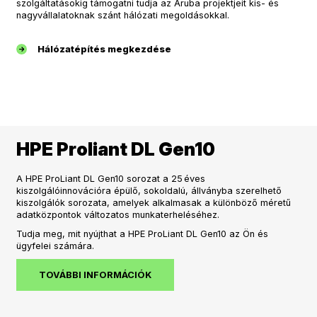
szolgáltatásokig támogatni tudja az Aruba projektjeit kis- és
nagyvállalatoknak szánt hálózati megoldásokkal.
Hálózatépítés megkezdése
HPE Proliant DL Gen10
A HPE ProLiant DL Gen10 sorozat a 25 éves
kiszolgálóinnovációra épülő, sokoldalú, állványba szerelhető
kiszolgálók sorozata, amelyek alkalmasak a különböző méretű
adatközpontok változatos munkaterheléséhez.
Tudja meg, mit nyújthat a HPE ProLiant DL Gen10 az Ön és
ügyfelei számára.
TOVÁBBI INFORMÁCIÓK