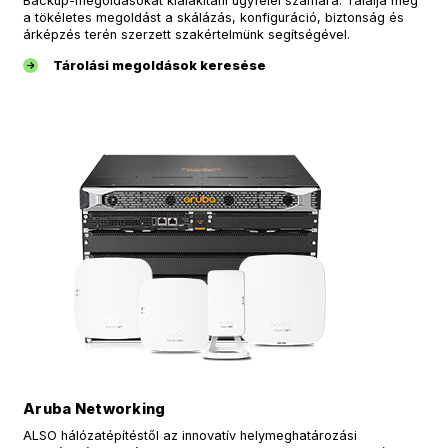
Backup-megoldásokat kialakítani ügyfelei számára. Találja meg
a tökéletes megoldást a skálázás, konfiguráció, biztonság és
árképzés terén szerzett szakértelmünk segítségével.
Tárolási megoldások keresése
Aruba Networking
ALSO hálózatépítéstől az innovatív helymeghatározási