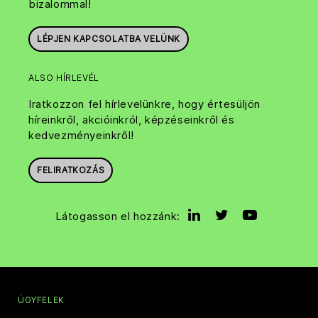
bizalommal!
LÉPJEN KAPCSOLATBA VELÜNK
ALSO HÍRLEVÉL
Iratkozzon fel hírlevelünkre, hogy értesüljön
híreinkről, akcióinkról, képzéseinkről és
kedvezményeinkről!
FELIRATKOZÁS
Látogasson el hozzánk:
ÜGYFELEK