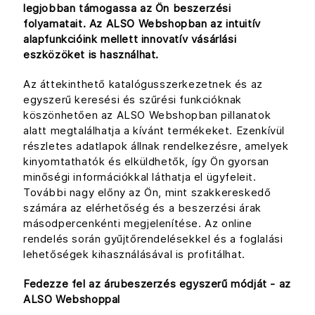
legjobban támogassa az Ön beszerzési
folyamatait. Az ALSO Webshopban az intuitív
alapfunkcióink mellett innovatív vásárlási
eszközöket is használhat.
Az áttekinthető katalógusszerkezetnek és az
egyszerű keresési és szűrési funkcióknak
köszönhetően az ALSO Webshopban pillanatok
alatt megtalálhatja a kívánt termékeket. Ezenkívül
részletes adatlapok állnak rendelkezésre, amelyek
kinyomtathatók és elküldhetők, így Ön gyorsan
minőségi információkkal láthatja el ügyfeleit.
További nagy előny az Ön, mint szakkereskedő
számára az elérhetőség és a beszerzési árak
másodpercenkénti megjelenítése. Az online
rendelés során gyűjtőrendelésekkel és a foglalási
lehetőségek kihasználásával is profitálhat.
Fedezze fel az árubeszerzés egyszerű módját - az
ALSO Webshoppal