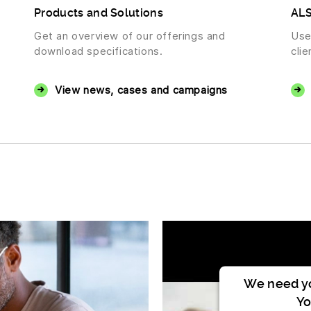
Products and Solutions
ALS
Get an overview of our offerings and
Use
download specifications.
clie
View news, cases and campaigns
We need yo
Yo