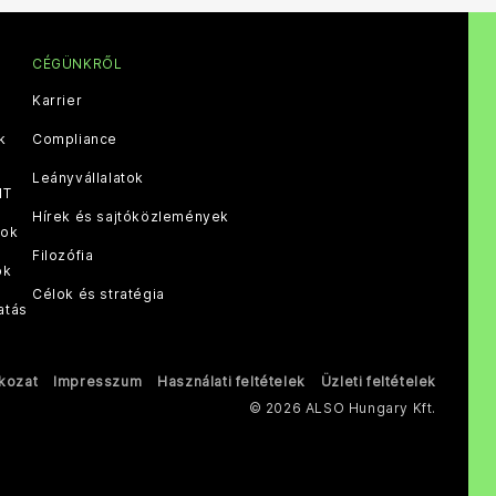
CÉGÜNKRŐL
Karrier
k
Compliance
Leányvállalatok
IT
Hírek és sajtóközlemények
sok
Filozófia
ok
Célok és stratégia
atás
tkozat
Impresszum
Használati feltételek
Üzleti feltételek
© 2026 ALSO Hungary Kft.