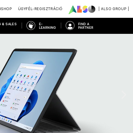
BSHOP
ÜGYFÉL-REGISZTRÁCIÓ
| ALSO GROUP |
 & SALES
E-
FIND A
LEARNING
PARTNER