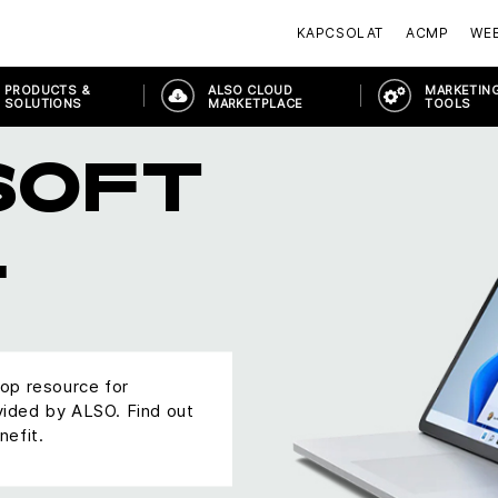
KAPCSOLAT
ACMP
WE
PRODUCTS &
ALSO CLOUD
MARKETING
SOLUTIONS
MARKETPLACE
TOOLS
SOFT
L
top resource for
vided by ALSO. Find out
nefit.