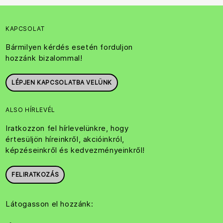
KAPCSOLAT
Bármilyen kérdés esetén forduljon
hozzánk bizalommal!
LÉPJEN KAPCSOLATBA VELÜNK
ALSO HÍRLEVÉL
Iratkozzon fel hírlevelünkre, hogy
értesüljön híreinkről, akcióinkról,
képzéseinkről és kedvezményeinkről!
FELIRATKOZÁS
Látogasson el hozzánk: