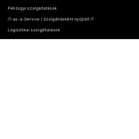
Pénzügyi szolgáltatások
IT-as-a-Service / Szolgáltásként nyújtott IT
Logisztikai szolgáltatások
Megoldás szolgáltatások
Termékellátási szolgáltatás
CÉGÜNKRŐL
Karrier
Compliance
Leányvállalatok
Hírek és sajtóközlemények
Filozófia
Célok és stratégia