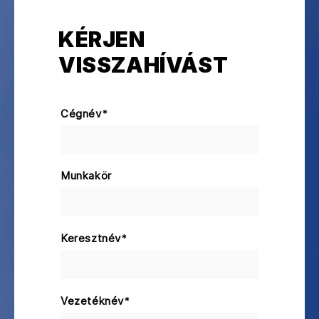
KÉRJEN
VISSZAHÍVÁST
Cégnév
*
Munkakör
Keresztnév
*
Vezetéknév
*