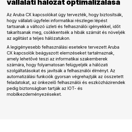
vállalati hálózat optimalizálása
Az Aruba CX kapcsolókat úgy tervezték, hogy biztosítsák,
hogy vállalati ügyfelei informatikai részlegei lépést
tartsanak a változó üzleti és felhasználói igényekkel, időt
takarítsanak meg, csökkentsék a hibák számát és növeljék
az agilitást a teljes hálózatukon.
A legigényesebb felhasználási esetekre tervezett Aruba
CX kapcsolók beágyazott elemzéseket tartalmaznak,
amely lehetővé teszi az informatikai szakemberek
számára, hogy folyamatosan felügyeljék a hálózati
szolgáltatásokat és javítsák a felhasználói élményt. Az
automatizálási funkciók gyorsan végrehajtják az összetett
feladatokat, az önkezelő felhasználói és eszközházirendek
pedig biztonságban tartják az IOT- és
mobilkezdeményezéseket.