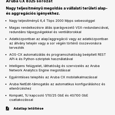
Aruba CX 8325 sorozat
Nagy teljesítményű megoldás a vállalati területi alap-
és aggregációs igényekhez.
Nagy teljesítményű 6,4 Tbps 2000 Mpps sebességgel
Magas rendelkezésre állás iparágvezető VSX-redundanciával,
redundáns tápegységekkel és ventilátorokkal
Adatközpontban az alap/aggregáció vagy az adatközpontban
az állvány tetején vagy a sor végén történő összevonásra
tervezték
AOS-CX automatizálás és programozhatóság beépített REST
API-k és Python-szkriptek használatával
Intelligens felügyelet, láthatóság és szervizelés az Aruba
Network Analytics Engine megoldással
Egyérintéses telepítés az Aruba CX mobilalkalmazással
Aruba NetEdit-támogatás az automatikus konfiguráláshoz és
ellenőrzéshez
Kompakt, 1U kapcsoló 1/10/25 GbE és 40/100 GbE
csatlakozással
Adatlap letöltése