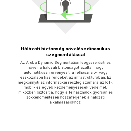
Hálózati biztonság növelése dinamikus
szegmentálással
Az Aruba Dynamic Segmentation leegyszerűsíti és
növeli a hálózati biztonságot azáltal, hogy
automatikusan érvényesíti a felhasználó- vagy
eszközalapú házirendeket az infrastruktúrában. Ez
megkönnyíti az informatikai részleg számára az IoT-,
mobil- és egyéb kezdeményezések védelmét,
miközben biztosítja, hogy a felhasználók gyorsan és
zökkenőmentesen hozzáférjenek a hálózati
alkalmazásokhoz.