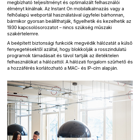
megbízható teljesítményt és optimalizált felhasználói
élményt kínálnak. Az Instant On mobilalkalmazás vagy a
felhőalapú webportál használatával ügyfelei bárhonnan,
bármikor gyorsan beállíthatják, figyelhetik és kezelhetik az
1930 kapcsolósorozatot – nincs szükség műszaki
szakértelemre.
A beépített biztonsági funkciók megvédik hálózatát a külső
fenyegetésektől azáltal, hogy blokkolják a rosszindulatú
programok támadásait és távol tartják az illetéktelen
felhasználókat a hálózattól. A hálózati forgalom szűrhető és
a hozzáférés korlátozható a MAC- és IP-cím alapján.