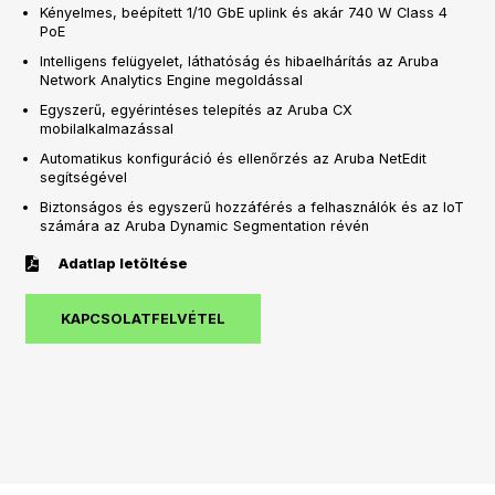
Kényelmes, beépített 1/10 GbE uplink és akár 740 W Class 4
PoE
Intelligens felügyelet, láthatóság és hibaelhárítás az Aruba
Network Analytics Engine megoldással
Egyszerű, egyérintéses telepítés az Aruba CX
mobilalkalmazással
Automatikus konfiguráció és ellenőrzés az Aruba NetEdit
segítségével
Biztonságos és egyszerű hozzáférés a felhasználók és az IoT
számára az Aruba Dynamic Segmentation révén
Adatlap letöltése
KAPCSOLATFELVÉTEL