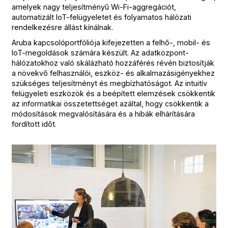
amelyek nagy teljesítményű Wi-Fi-aggregációt,
automatizált IoT-felügyeletet és folyamatos hálózati
rendelkezésre állást kínálnak.
Aruba kapcsolóportfóliója kifejezetten a felhő-, mobil- és
IoT-megoldások számára készült. Az adatközpont-
hálózatokhoz való skálázható hozzáférés révén biztosítják
a növekvő felhasználói, eszköz- és alkalmazásigényekhez
szükséges teljesítményt és megbízhatóságot. Az intuitív
felügyeleti eszközök és a beépített elemzések csökkentik
az informatikai összetettséget azáltal, hogy csökkentik a
módosítások megvalósítására és a hibák elhárítására
fordított időt.