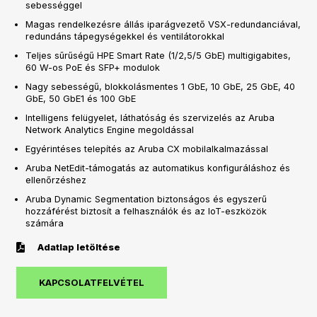
sebességgel
Magas rendelkezésre állás iparágvezető VSX-redundanciával,
redundáns tápegységekkel és ventilátorokkal
Teljes sűrűségű HPE Smart Rate (1/2,5/5 GbE) multigigabites,
60 W-os PoE és SFP+ modulok
Nagy sebességű, blokkolásmentes 1 GbE, 10 GbE, 25 GbE, 40
GbE, 50 GbE1 és 100 GbE
Intelligens felügyelet, láthatóság és szervizelés az Aruba
Network Analytics Engine megoldással
Egyérintéses telepítés az Aruba CX mobilalkalmazással
Aruba NetEdit-támogatás az automatikus konfiguráláshoz és
ellenőrzéshez
Aruba Dynamic Segmentation biztonságos és egyszerű
hozzáférést biztosít a felhasználók és az IoT-eszközök
számára
Adatlap letöltése
KAPCSOLATFELVÉTEL