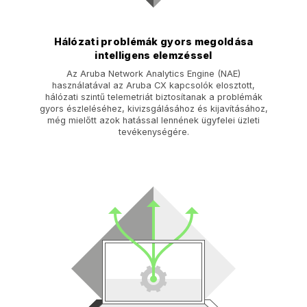
Hálózati problémák gyors megoldása
intelligens elemzéssel
Az Aruba Network Analytics Engine (NAE)
használatával az Aruba CX kapcsolók elosztott,
hálózati szintű telemetriát biztosítanak a problémák
gyors észleléséhez, kivizsgálásához és kijavításához,
még mielőtt azok hatással lennének ügyfelei üzleti
tevékenységére.