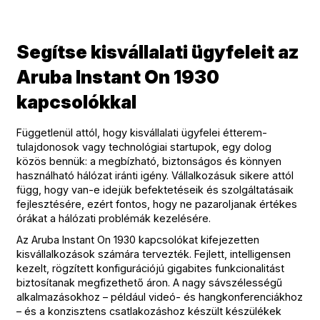
Segítse kisvállalati ügyfeleit az
Aruba Instant On 1930
kapcsolókkal
Függetlenül attól, hogy kisvállalati ügyfelei étterem-
tulajdonosok vagy technológiai startupok, egy dolog
közös bennük: a megbízható, biztonságos és könnyen
használható hálózat iránti igény. Vállalkozásuk sikere attól
függ, hogy van-e idejük befektetéseik és szolgáltatásaik
fejlesztésére, ezért fontos, hogy ne pazaroljanak értékes
órákat a hálózati problémák kezelésére.
Az Aruba Instant On 1930 kapcsolókat kifejezetten
kisvállalkozások számára tervezték. Fejlett, intelligensen
kezelt, rögzített konfigurációjú gigabites funkcionalitást
biztosítanak megfizethető áron. A nagy sávszélességű
alkalmazásokhoz – például videó- és hangkonferenciákhoz
– és a konzisztens csatlakozáshoz készült készülékek