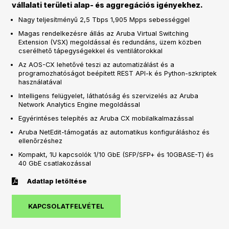
vállalati területi alap- és aggregációs igényekhez.
Nagy teljesítményű 2,5 Tbps 1,905 Mpps sebességgel
Magas rendelkezésre állás az Aruba Virtual Switching
Extension (VSX) megoldással és redundáns, üzem közben
cserélhető tápegységekkel és ventilátorokkal
Az AOS-CX lehetővé teszi az automatizálást és a
programozhatóságot beépített REST API-k és Python-szkriptek
használatával
Intelligens felügyelet, láthatóság és szervizelés az Aruba
Network Analytics Engine megoldással
Egyérintéses telepítés az Aruba CX mobilalkalmazással
Aruba NetEdit-támogatás az automatikus konfiguráláshoz és
ellenőrzéshez
Kompakt, 1U kapcsolók 1/10 GbE (SFP/SFP+ és 10GBASE-T) és
40 GbE csatlakozással
Adatlap letöltése
KAPCSOLATFELVÉTEL