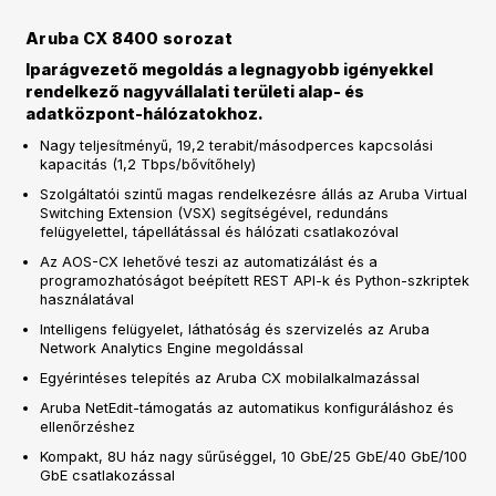
Aruba CX 8400 sorozat
Iparágvezető megoldás a legnagyobb igényekkel
rendelkező nagyvállalati területi alap- és
adatközpont-hálózatokhoz.
Nagy teljesítményű, 19,2 terabit/másodperces kapcsolási
kapacitás (1,2 Tbps/bővítőhely)
Szolgáltatói szintű magas rendelkezésre állás az Aruba Virtual
Switching Extension (VSX) segítségével, redundáns
felügyelettel, tápellátással és hálózati csatlakozóval
Az AOS-CX lehetővé teszi az automatizálást és a
programozhatóságot beépített REST API-k és Python-szkriptek
használatával
Intelligens felügyelet, láthatóság és szervizelés az Aruba
Network Analytics Engine megoldással
Egyérintéses telepítés az Aruba CX mobilalkalmazással
Aruba NetEdit-támogatás az automatikus konfiguráláshoz és
ellenőrzéshez
Kompakt, 8U ház nagy sűrűséggel, 10 GbE/25 GbE/40 GbE/100
GbE csatlakozással