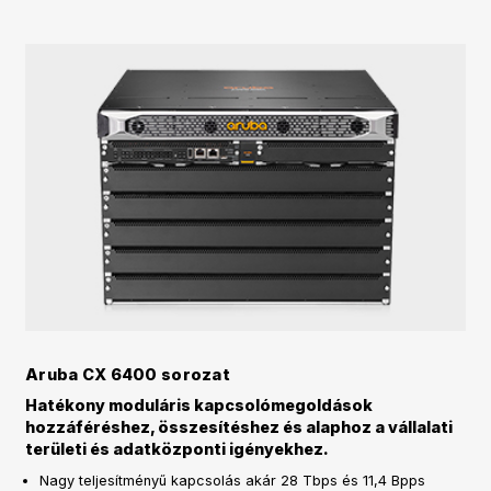
Aruba CX 6400 sorozat
Hatékony moduláris kapcsolómegoldások
hozzáféréshez, összesítéshez és alaphoz a vállalati
területi és adatközponti igényekhez.
Nagy teljesítményű kapcsolás akár 28 Tbps és 11,4 Bpps