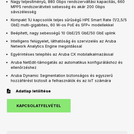
Nagy teljesítményű, 880 Gbps rendszerváltási kapacitás, 660
MPPS rendszerátviteli sebesség és akár 200 Gbps
sávszélesség
Kompakt 1U kapcsolók teljes sűrűségű HPE Smart Rate (1/2,5/5
GbE) multi-gigabites, 60 W-os PoE és SFP+ modellekkel
Beépített, nagy sebességű 10 GbE/25 GbE/50 GbE uplink
Intelligens felügyelet, láthatóság és szervizelés az Aruba
Network Analytics Engine megoldással
Egyérintéses telepítés az Aruba CX mobilalkalmazással
Aruba NetEdit-támogatás az automatikus konfiguráláshoz és
ellenőrzéshez
Aruba Dynamic Segmentation biztonságos és egyszerű
hozzáférést biztosít a felhasználók és az IoT számára
Adatlap letöltése
KAPCSOLATFELVÉTEL