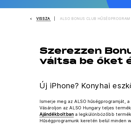
VISSZA
ALSO BONUS CLUB HŰSÉGPROGRAM
Szerezzen Bonus
váltsa be őket 
Új iPhone? Konyhai eszk
Ismerje meg az ALSO hűségprogramját, a Bo
Vásároljon az ALSO Hungary teljes termé
Ajándékboltban
a legkülönbözőbb terméke
Hűségprogramunk keretén belül minden we