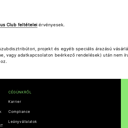
us Club feltételei
érvényesek.
 szubdisztribútori, projekt és egyéb speciális árazású vásá
ine, vagy adatkapcsolaton beérkező rendelések) után nem í
hoz.
CÉGÜNKRŐL
Karrier
k
Compliance
Leányvállalatok
IT