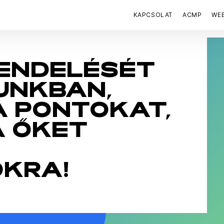
KAPCSOLAT
ACMP
WE
RENDELÉSÉT
UNKBAN,
A PONTOKAT,
A ŐKET
KRA!