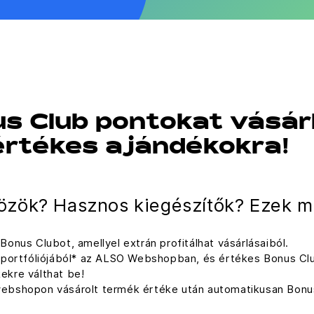
 Club pontokat vásárl
értékes ajándékokra!
özök? Hasznos kiegészítők? Ezek m
nus Clubot, amellyel extrán profitálhat vásárlásaiból.
kportfóliójából* az ALSO Webshopban, és értékes Bonus Cl
kre válthat be!
bshopon vásárolt termék értéke után automatikusan Bonus