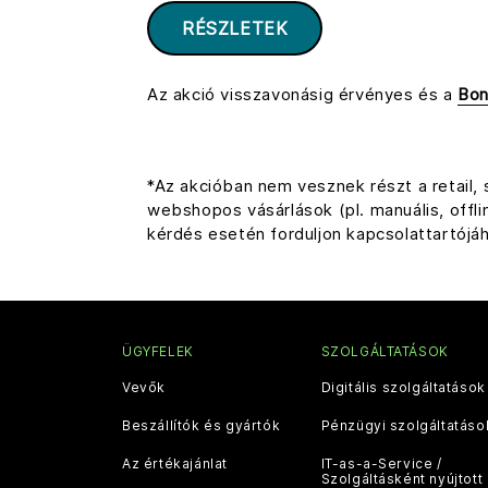
RÉSZLETEK
Az akció visszavonásig érvényes és a
Bon
*Az akcióban nem vesznek részt a retail,
webshopos vásárlások (pl. manuális, offl
kérdés esetén forduljon kapcsolattartójá
ÜGYFELEK
SZOLGÁLTATÁSOK
Vevők
Digitális szolgáltatások
Beszállítók és gyártók
Pénzügyi szolgáltatáso
Az értékajánlat
IT-as-a-Service /
Szolgáltásként nyújtott 