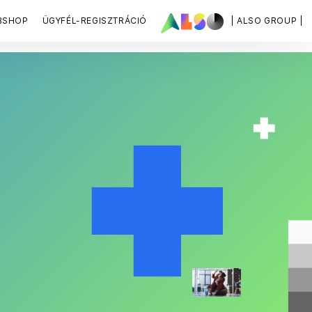
BSHOP
ÜGYFÉL-REGISZTRÁCIÓ
| ALSO GROUP |