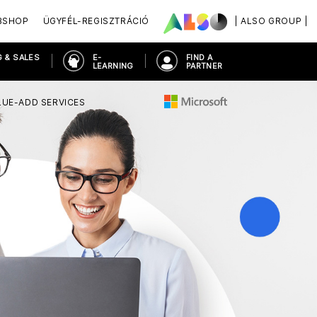
BSHOP
ÜGYFÉL-REGISZTRÁCIÓ
| ALSO GROUP |
 & SALES
E-
FIND A
LEARNING
PARTNER
LUE-ADD SERVICES