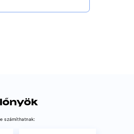
lőnyök
e számíthatnak: