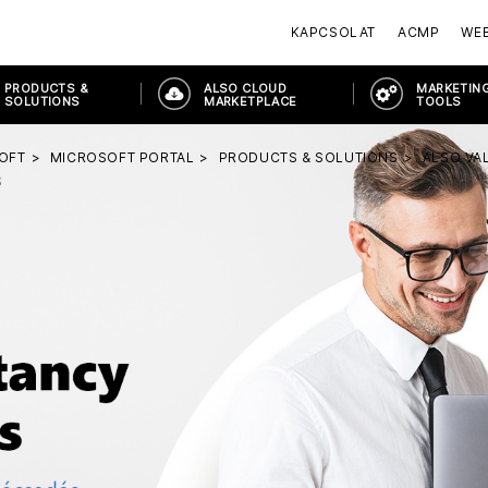
KAPCSOLAT
ACMP
WE
PRODUCTS &
ALSO CLOUD
MARKETING
SOLUTIONS
MARKETPLACE
TOOLS
OFT
MICROSOFT PORTAL
PRODUCTS & SOLUTIONS
ALSO VA
S