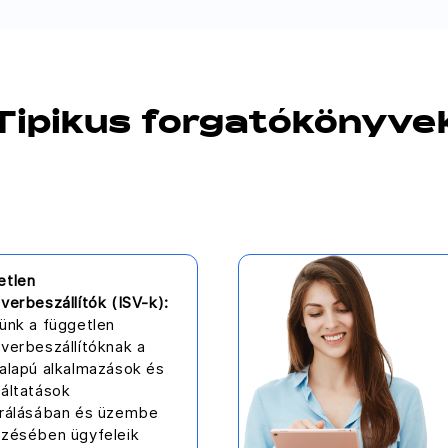
Tipikus forgatókönyve
etlen
verbeszállítók (ISV-k):
ünk a független
verbeszállítóknak a
őalapú alkalmazások és
gáltatások
grálásában és üzembe
ezésében ügyfeleik