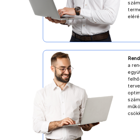
szám
termé
eléré
Rend
a ren
együ
felh
terv
optim
számá
műkö
csök