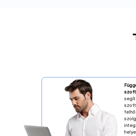
Függ
szoft
segít
szoft
felh
szol
inte
hely