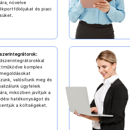
ára, növelve
kportfóliójukat és piaci
süket.
szerintegrátorok:
dszerintegrátorokkal
ttműködve komplex
őmegoldásokat
ezünk, valósítunk meg és
alizálunk ügyfeleik
ra, miközben javítjuk a
dési hatékonyságot és
kentjük a költségeket.