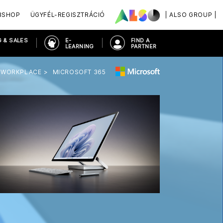
BSHOP
ÜGYFÉL-REGISZTRÁCIÓ
| ALSO GROUP |
 & SALES
E-
FIND A
LEARNING
PARTNER
 WORKPLACE
MICROSOFT 365