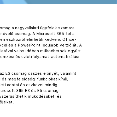
omag a nagyvállalati ügyfelek számára
gnövelő csomag. A Microsoft 365-tel a
yen eszközről elérhetik kedvenc Office-
Excel és a PowerPoint legújabb verzióját. A
latával valós időben működhetnek együtt
elemzési és üzletifolyamat-automatizálási
az E3 csomag összes előnyét, valamint
 és megfelelőségi funkciókat kínál,
leti adatai és eszközei mindig
icrosoft 365 E3 és E5 csomag
gyszerűsíthetik működésüket, és
ljaikat.