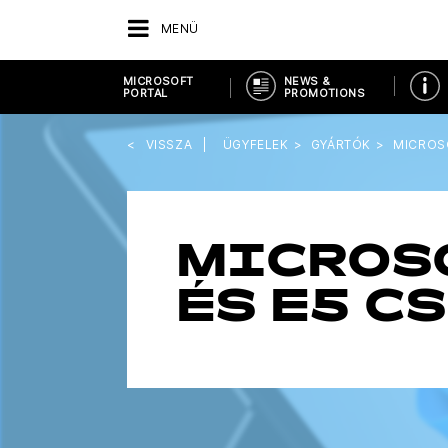
MENÜ
MICROSOFT
NEWS &
PORTAL
PROMOTIONS
VISSZA
ÜGYFELEK
GYÁRTÓK
MICROS
MICROSO
ÉS E5 C