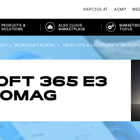
KAPCSOLAT
ACMP
WE
PRODUCTS &
ALSO CLOUD
MARKETING
SOLUTIONS
MARKETPLACE
TOOLS
OFT
MICROSOFT PORTAL
PRODUCTS & SOLUTIONS
MODERN
FT 365 E3
SOMAG