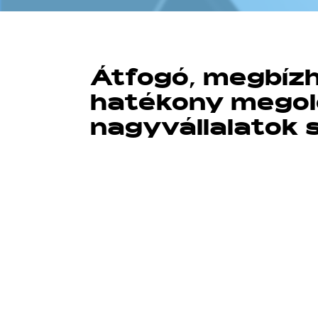
Átfogó, megbíz
hatékony mego
nagyvállalatok