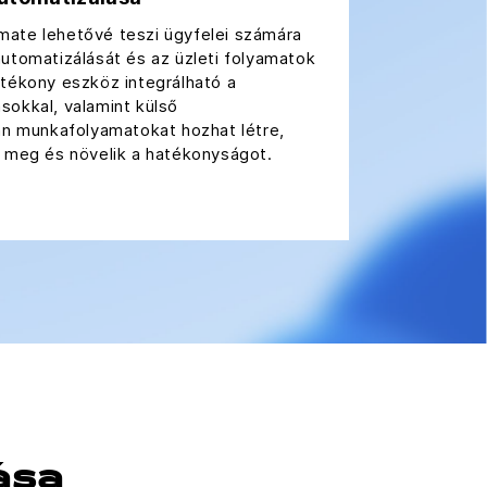
ate lehetővé teszi ügyfelei számára
utomatizálását és az üzleti folyamatok
atékony eszköz integrálható a
sokkal, valamint külső
yan munkafolyamatokat hozhat létre,
k meg és növelik a hatékonyságot.
ása