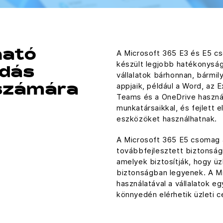
A Microsoft 365 E3 és E5 cs
ható
készült legjobb hatékonysá
ldás
vállalatok bárhonnan, bármil
appjaik, például a Word, az 
 számára
Teams és a OneDrive haszná
munkatársaikkal, és fejlett 
eszközöket használhatnak.
A Microsoft 365 E5 csomag 
továbbfejlesztett biztonsági
amelyek biztosítják, hogy üz
biztonságban legyenek. A M
használatával a vállalatok e
könnyedén elérhetik üzleti cé