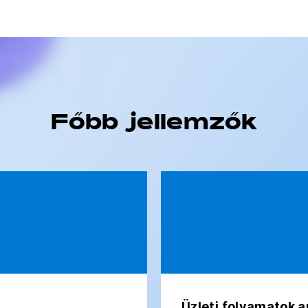
Főbb jellemzők
Üzleti folyamatok 