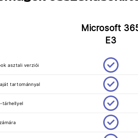
Microsoft 36
E3
ok asztali verziói
saját tartománnyal
-tárhellyel
számára