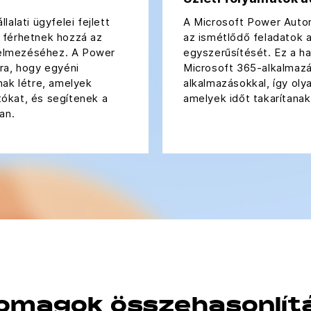
alati ügyfelei fejlett
A Microsoft Power Autom
 férhetnek hozzá az
az ismétlődő feladatok a
elmezéséhez. A Power
egyszerűsítését. Ez a h
ra, hogy egyéni
Microsoft 365-alkalmazá
nak létre, amelyek
alkalmazásokkal, így ol
ókat, és segítenek a
amelyek időt takarítana
an.
omagok összehasonlít