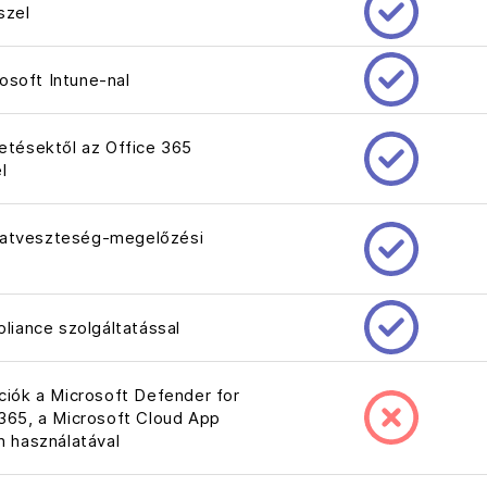
szel
osoft Intune-nal
getésektől az Office 365
l
datveszteség-megelőzési
iance szolgáltatással
ciók a Microsoft Defender for
 365, a Microsoft Cloud App
n használatával