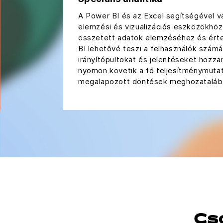
A Power BI és az Excel segítségével váll
elemzési és vizualizációs eszközökhöz
összetett adatok elemzéséhez és ért
BI lehetővé teszi a felhasználók számá
irányítópultokat és jelentéseket hozza
nyomon követik a fő teljesítménymutat
megalapozott döntések meghozataláb
Cs