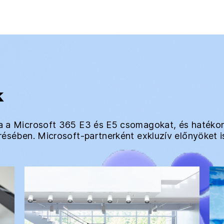
k
atja a Microsoft 365 E3 és E5 csomagokat, és haték
lérésében. Microsoft-partnerként exkluzív előnyöket i