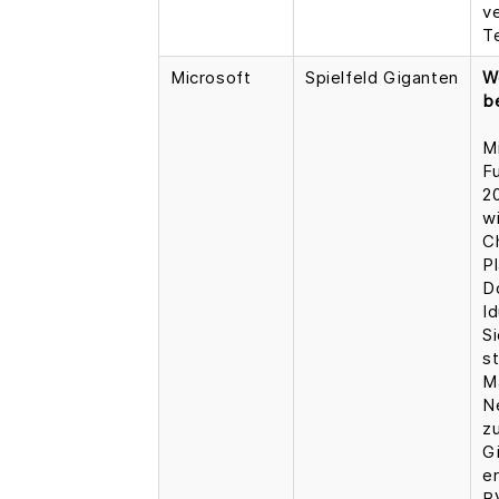
v
T
Microsoft
Spielfeld Giganten
W
b
M
F
2
wi
C
P
D
I
S
s
M
N
z
G
e
B