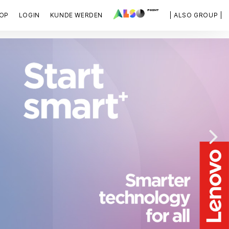
OP
LOGIN
KUNDE WERDEN
| ALSO GROUP |