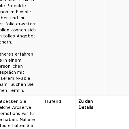
ble Produkte
chon im Einsatz
aben und Ihr
rtfolio erweitern
ollen können sich
in tolles Angebot
chern.
äheres erfahren
e in einem
ersönlichen
espräch mit
nserem N-able
eam. Buchen Sie
inen Termin.
ntdecken Sie,
laufend
Zu den
elche Arcserve
Details
romotions wir für
ie haben. Nähere
fos erhalten Sie