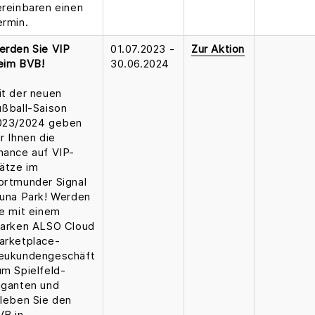
ereinbaren einen
ermin.
erden Sie VIP
01.07.2023 -
Zur Aktion
eim BVB!
30.06.2024
it der neuen
ußball-Saison
023/2024 geben
r Ihnen die
hance auf VIP-
lätze im
ortmunder Signal
duna Park! Werden
ie mit einem
tarken ALSO Cloud
arketplace-
eukundengeschäft
um Spielfeld-
iganten und
rleben Sie den
VB in