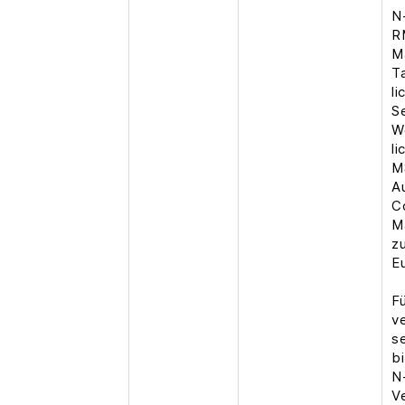
N
R
M
T
l
Se
W
li
M
A
C
M
z
E
F
v
s
b
N
V