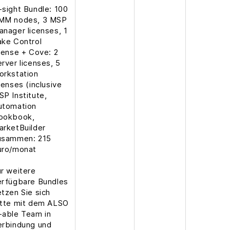
-sight Bundle: 100
MM nodes, 3 MSP
anager licenses, 1
ake Control
icense + Cove: 2
rver licenses, 5
orkstation
censes (inclusive
SP Institute,
utomation
ookbook,
arketBuilder
usammen: 215
uro/monat
ür weitere
erfügbare Bundles
etzen Sie sich
itte mit dem ALSO
-able Team in
erbindung und