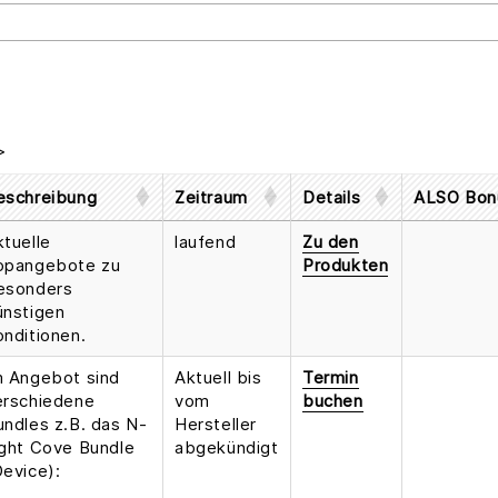
>
eschreibung
Zeitraum
Details
ALSO Bon
ktuelle
laufend
Zu den
opangebote zu
Produkten
esonders
ünstigen
onditionen.
m Angebot sind
Aktuell bis
Termin
erschiedene
vom
buchen
undles z.B. das N-
Hersteller
ight Cove Bundle
abgekündigt
Device):