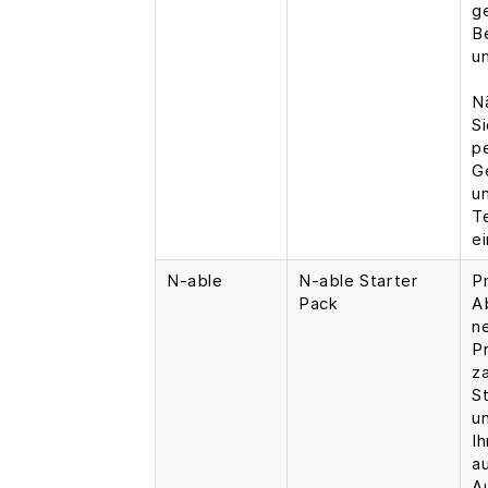
g
B
u
N
Si
p
G
u
T
e
N-able
N-able Starter
Pr
Pack
A
n
P
z
S
un
I
au
A