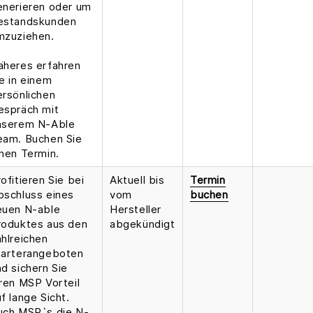
enerieren oder um
estandskunden
mzuziehen.
äheres erfahren
e in einem
ersönlichen
espräch mit
nserem N-Able
eam. Buchen Sie
inen Termin.
ofitieren Sie bei
Aktuell bis
Termin
bschluss eines
vom
buchen
euen N-able
Hersteller
roduktes aus den
abgekündigt
ahlreichen
tarterangeboten
d sichern Sie
hren MSP Vorteil
f lange Sicht.
uch MSP`s die N-