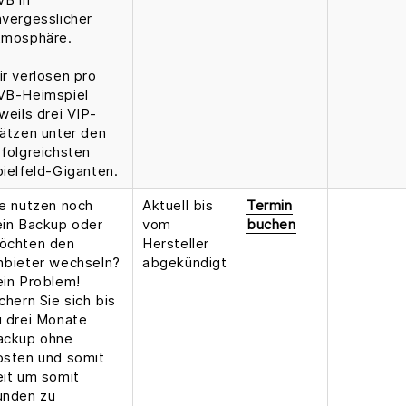
nvergesslicher
tmosphäre.
ir verlosen pro
VB-Heimspiel
weils drei VIP-
lätzen unter den
rfolgreichsten
pielfeld-Giganten.
ie nutzen noch
Aktuell bis
Termin
ein Backup oder
vom
buchen
öchten den
Hersteller
nbieter wechseln?
abgekündigt
ein Problem!
chern Sie sich bis
u drei Monate
ackup ohne
osten und somit
eit um somit
unden zu