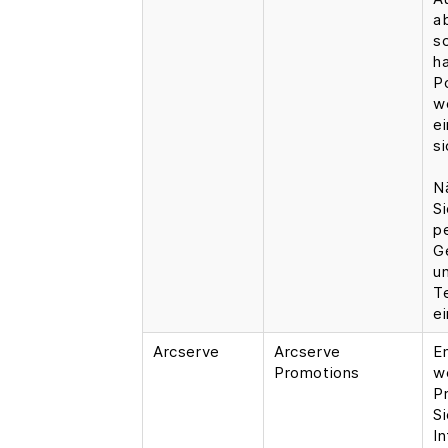
a
s
h
Po
w
e
si
N
Si
p
G
u
T
e
Arcserve
Arcserve
E
Promotions
w
P
S
In