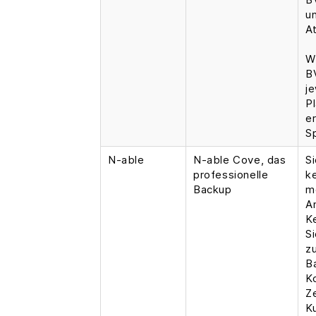
u
A
W
B
je
P
e
S
N-able
N-able Cove, das
S
professionelle
k
Backup
m
A
K
Si
z
B
K
Z
K