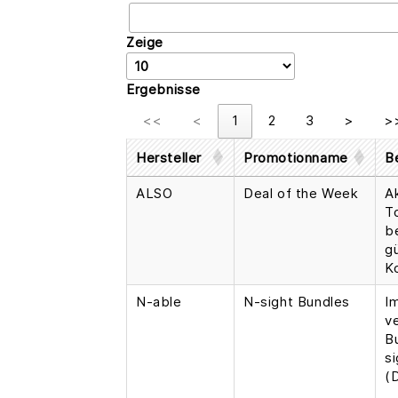
Zeige
Ergebnisse
<<
<
1
2
3
>
>
Hersteller
Promotionname
B
ALSO
Deal of the Week
A
T
b
g
K
N-able
N-sight Bundles
I
v
B
s
(