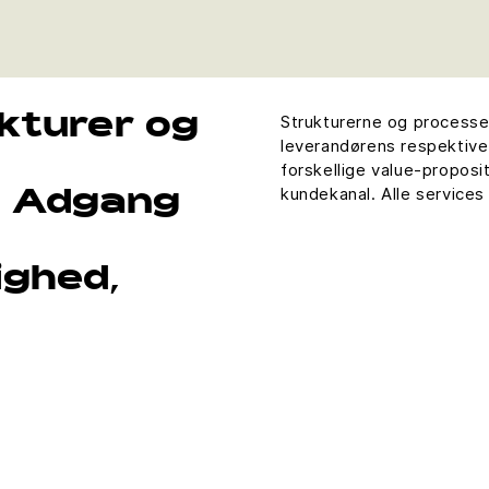
Strukturerne og processern
kturer og
leverandørens respektive
forskellige value-proposi
kundekanal. Alle services
, Adgang
e
ighed,