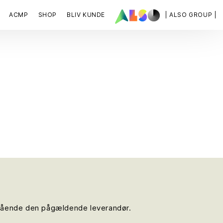
ACMP
SHOP
BLIV KUNDE
| ALSO GROUP |
angående den pågældende leverandør.