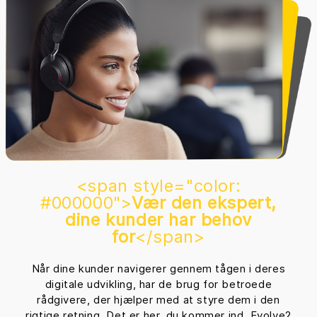
<span style="color:
#000000">
Vær den ekspert,
dine kunder har behov
for
</span>
Når dine kunder navigerer gennem tågen i deres
digitale udvikling, har de brug for betroede
rådgivere, der hjælper med at styre dem i den
rigtige retning. Det er her, du kommer ind. Evolve2