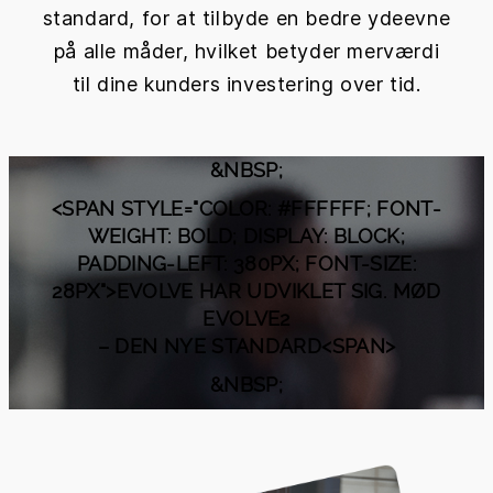
standard, for at tilbyde en bedre ydeevne
på alle måder, hvilket betyder merværdi
til dine kunders investering over tid.
&NBSP;
<SPAN STYLE="COLOR: #FFFFFF; FONT-
WEIGHT: BOLD; DISPLAY: BLOCK;
PADDING-LEFT: 380PX; FONT-SIZE:
28PX">EVOLVE HAR UDVIKLET SIG. MØD
EVOLVE2
– DEN NYE STANDARD<SPAN>
&NBSP;