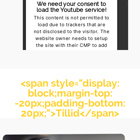
We need your consent to
load the Youtube service!
This content is not permitted to
load due to trackers that are
not disclosed to the visitor. The
website owner needs to setup
the site with their CMP to add
this content to the list of
technologies used.
Powered by
Usercentrics
Consent Management Platform
<span style="display:
block;margin-top:
-20px;padding-bottom:
20px;">
Tillid
</span>