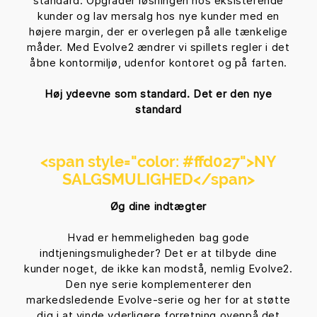
standard. Opgrader løsningen hos eksisterende
kunder og lav mersalg hos nye kunder med en
højere margin, der er overlegen på alle tænkelige
måder. Med Evolve2 ændrer vi spillets regler i det
åbne kontormiljø, udenfor kontoret og på farten.
Høj ydeevne som standard. Det er den nye
standard
<span style="color: #ffd027">
NY
SALGSMULIGHED
</span>
Øg dine indtægter
Hvad er hemmeligheden bag gode
indtjeningsmuligheder? Det er at tilbyde dine
kunder noget, de ikke kan modstå, nemlig Evolve2.
Den nye serie komplementerer den
markedsledende Evolve-serie og her for at støtte
dig i at vinde yderligere forretning ovenpå det