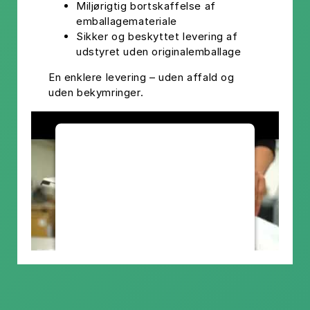
Miljørigtig bortskaffelse af
emballagemateriale
Sikker og beskyttet levering af
udstyret uden originalemballage
En enklere levering – uden affald og
uden bekymringer.
We need your
consent to
load the
Youtube
service!
This content is not permitted
to load due to trackers that are
not disclosed to the visitor. The
website owner needs to setup