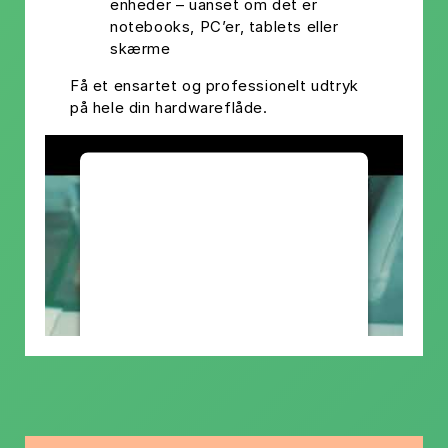
enheder – uanset om det er
notebooks, PC’er, tablets eller
skærme
Få et ensartet og professionelt udtryk
på hele din hardwareflåde.
We need your
consent to
load the
Youtube
service!
This content is not permitted
to load due to trackers that are
not disclosed to the visitor. The
website owner needs to setup
the site with their CMP to add