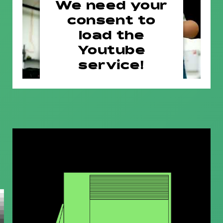
We need your
consent to
load the
Youtube
service!
This content is not permitted
to load due to trackers that are
not disclosed to the visitor. The
website owner needs to setup
the site with their CMP to add
this content to the list of
technologies used.
Powered by
Usercentrics
Consent Management Platform