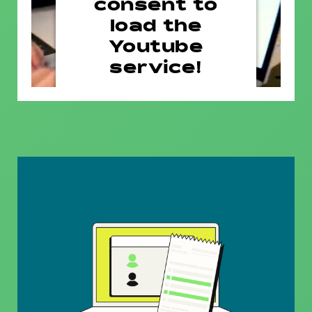
consent to
load the
Youtube
service!
This content is not permitted
to load due to trackers that are
not disclosed to the visitor. The
website owner needs to setup
the site with their CMP to add
this content to the list of
technologies used.
Powered by
Usercentrics
Consent Management Platform