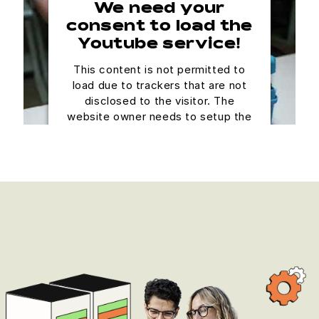
We need your
consent to load the
Youtube service!
This content is not permitted to
load due to trackers that are not
disclosed to the visitor. The
website owner needs to setup the
site with their CMP to add this
content to the list of technologies
used.
Powered by
Usercentrics Consent
Management Platform