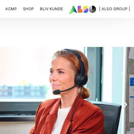
ACMP
SHOP
BLIV KUNDE
| ALSO GROUP |