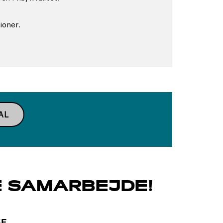
ioner.
AL
E SAMARBEJDE!
SE