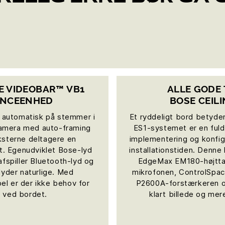
SE VIDEOBAR™ VB1
ALLE GODE
ENCEENHED
BOSE CEIL
 automatisk på stemmer i
Et ryddeligt bord betyder
-kamera med auto-framing
ES1-systemet er en fuldt 
eksterne deltagere en
implementering og konfigu
et. Egenudviklet Bose-lyd
installationstiden. Denn
fspiller Bluetooth-lyd og
EdgeMax EM180-højttal
lyder naturlige. Med
mikrofonen, ControlSp
el er der ikke behov for
P2600A-forstærkeren 
r ved bordet.
klart billede og mer