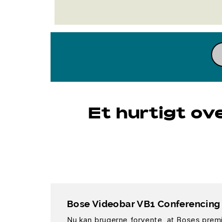
Et hurtigt ov
Bose Videobar VB1 Conferencing 
Nu kan brugerne forvente, at Boses premi