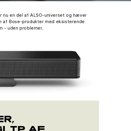
er nu en del af ALSO-universet og hæver
tion af Bose-produkter med eksisterende
um - uden problemer.
ER,
GLIP AF