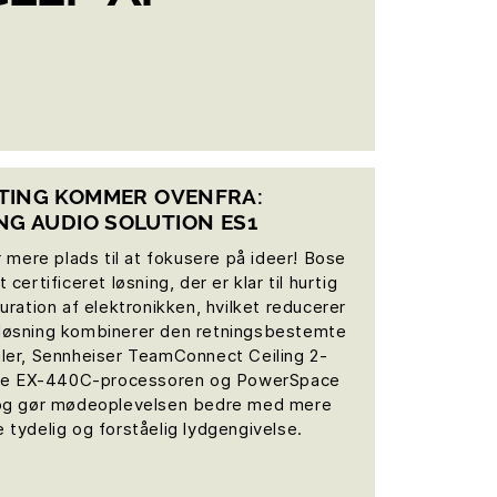
 TING KOMMER OVENFRA:
ING AUDIO SOLUTION ES1
 mere plads til at fokusere på ideer! Bose
certificeret løsning, der er klar til hurtig
ration af elektronikken, hvilket reducerer
e løsning kombinerer den retningsbestemte
er, Sennheiser TeamConnect Ceiling 2-
ace EX-440C-processoren og PowerSpace
og gør mødeoplevelsen bedre med mere
e tydelig og forståelig lydgengivelse.