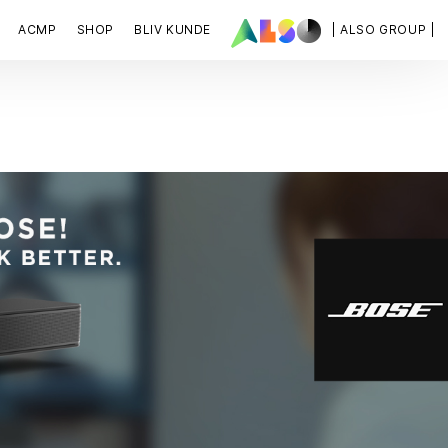
ACMP
SHOP
BLIV KUNDE
| ALSO GROUP |